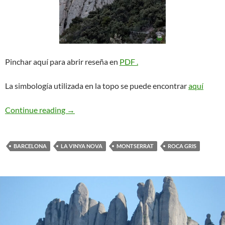
Pinchar aquí para abrir reseña en
PDF .
La simbología utilizada en la topo se puede encontrar
aquí
G.E.M. Roca Gris
Continue reading
→
BARCELONA
LA VINYA NOVA
MONTSERRAT
ROCA GRIS