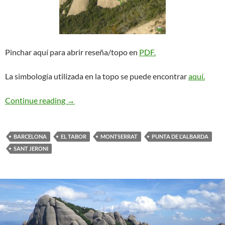
Pinchar aquí para abrir reseña/topo en
PDF.
La simbología utilizada en la topo se puede encontrar
aquí.
Mas-Guasch. Puntal de L’Albarda
Continue reading
→
BARCELONA
EL TABOR
MONTSERRAT
PUNTA DE L'ALBARDA
SANT JERONI