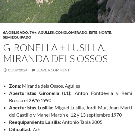
6A OBLIGADO
,
7A+
,
AGULLES
,
CONGLOMERADO
,
ESTE
,
NORTE
,
SEMIEQUIPADO
GIRONELLA + LUSILLA.
MIRANDA DELS OSSOS
05/09/2024
LEAVE A COMMENT
Zona
: Miranda dels Ossos. Agulles
Aperturistas Gironella (L1):
Anton Fontdevila y Remi
Brescó el 29/9/1990
Aperturistas Lusillla:
Miguel Lusilla, Jordi Mur, Joan Martí
del Castillo y Manel Martín el 12 y 13 septiembre 1970
Reequipamiento Luisilla:
Antonio Tapia 2005
Dificultad
: 7a+