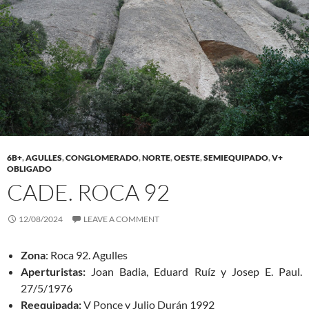
6B+
,
AGULLES
,
CONGLOMERADO
,
NORTE
,
OESTE
,
SEMIEQUIPADO
,
V+
OBLIGADO
CADE. ROCA 92
12/08/2024
LEAVE A COMMENT
Zona
: Roca 92. Agulles
Aperturistas:
Joan Badia, Eduard Ruíz y Josep E. Paul.
27/5/1976
Reequipada:
V Ponce y Julio Durán 1992