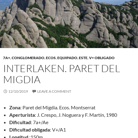
7A+
,
CONGLOMERADO
,
ECOS
,
EQUIPADO
,
ESTE
,
V+ OBLIGADO
INTERLAKEN. PARET DEL
MIGDIA
12/10/2019
LEAVE A COMMENT
Zona
: Paret del Migdia. Ecos. Montserrat
Aperturista
: J. Crespo, J. Noguera y F. Martín, 1980
Dificultad
: 7a+/Ae
Dificultad obligada
: V+/A1
Longitud
:150m