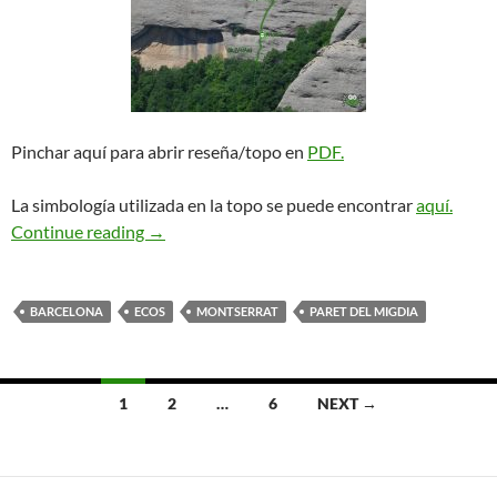
Pinchar aquí para abrir reseña/topo en
PDF.
La simbología utilizada en la topo se puede encontrar
aquí.
Interlaken. Paret del Migdia
Continue reading
→
BARCELONA
ECOS
MONTSERRAT
PARET DEL MIGDIA
Posts
1
2
…
6
NEXT →
navigation