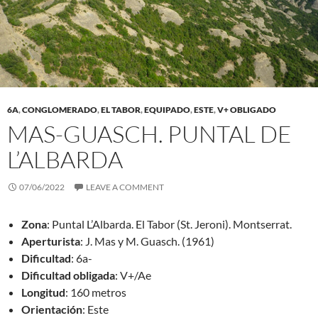
6A
,
CONGLOMERADO
,
EL TABOR
,
EQUIPADO
,
ESTE
,
V+ OBLIGADO
MAS-GUASCH. PUNTAL DE
L’ALBARDA
07/06/2022
LEAVE A COMMENT
Zona
: Puntal L’Albarda. El Tabor (St. Jeroni). Montserrat.
Aperturista
: J. Mas y M. Guasch. (1961)
Dificultad
: 6a-
Dificultad obligada
: V+/Ae
Longitud
: 160 metros
Orientación
: Este