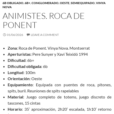
6B OBLIGADO
,
6B+
,
CONGLOMERADO
,
OESTE
,
SEMIEQUIPADO
,
VINYA
NOVA
ANIMISTES. ROCA DE
PONENT
01/06/2026
LEAVE A COMMENT
Zona
: Roca de Ponent. Vinya Nova. Montserrat
Aperturistas:
Pere Sunyer y Xavi Teixidó 1994
Dificultad
: 6b+
Dificultad obligada
: 6b
Longitud
: 100m
Orientación
: Oeste
Equipamiento
: Equipada con puentes de roca, pitones,
spits, buril. Reuniones de spits rapelables
Material
: Juego completo de totems, juego discreto de
tascones, 15 cintas
Horario
: 35’ aproximación, 2h20’ escalada, 1h10’ retorno