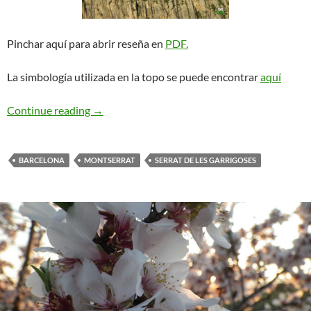
Pinchar aquí para abrir reseña en
PDF.
La simbología utilizada en la topo se puede encontrar
aquí
Rosa d’Abril. Serrat de les Garrigoses
Continue reading
→
BARCELONA
MONTSERRAT
SERRAT DE LES GARRIGOSES