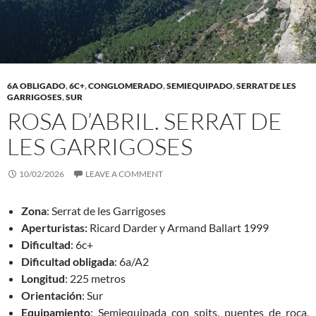
6A OBLIGADO
,
6C+
,
CONGLOMERADO
,
SEMIEQUIPADO
,
SERRAT DE LES
GARRIGOSES
,
SUR
ROSA D’ABRIL. SERRAT DE
LES GARRIGOSES
10/02/2026
LEAVE A COMMENT
Zona
: Serrat de les Garrigoses
Aperturistas:
Ricard Darder y Armand Ballart 1999
Dificultad
: 6c+
Dificultad obligada
: 6a/A2
Longitud
: 225 metros
Orientación
: Sur
Equipamiento
: Semiequipada con spits, puentes de roca,