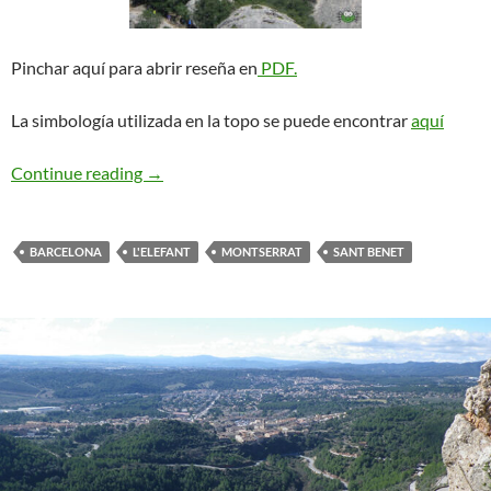
Pinchar aquí para abrir reseña en
PDF.
La simbología utilizada en la topo se puede encontrar
aquí
Diedre Capeta o Balbastro-Ferrera. Sant Bene
Continue reading
→
BARCELONA
L'ELEFANT
MONTSERRAT
SANT BENET