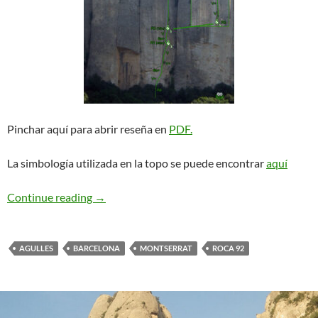
Pinchar aquí para abrir reseña en
PDF.
La simbología utilizada en la topo se puede encontrar
aquí
CADE. Roca 92
Continue reading
→
AGULLES
BARCELONA
MONTSERRAT
ROCA 92