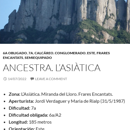
6A OBLIGADO
,
7A
,
CALCÁREO
,
CONGLOMERADO
,
ESTE
,
FRARES
ENCANTATS
,
SEMIEQUIPADO
ANCESTRA. L’ASIÀTICA
14/07/2022
LEAVE A COMMENT
Zona:
L’Asiàtica. Miranda del Lloro. Frares Encantats.
Aperturista:
Jordi Verdaguer y Maria de Rialp (31/5/1987)
Dificultad:
7a
Dificultad obligada:
6a/A2
Longitud:
185 metros
Orientación:
Este