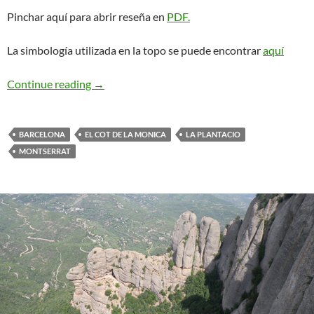
Pinchar aquí para abrir reseña en
PDF.
La simbología utilizada en la topo se puede encontrar
aquí
Viatge Apatxe. La Pastereta
Continue reading
→
BARCELONA
EL COT DE LA MONICA
LA PLANTACIO
MONTSERRAT