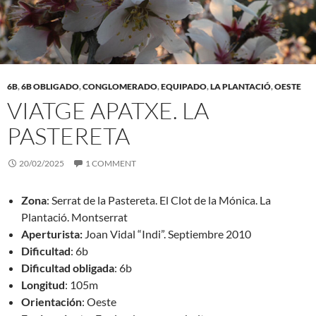
6B
,
6B OBLIGADO
,
CONGLOMERADO
,
EQUIPADO
,
LA PLANTACIÓ
,
OESTE
VIATGE APATXE. LA
PASTERETA
20/02/2025
1 COMMENT
Zona
: Serrat de la Pastereta. El Clot de la Mónica. La
Plantació. Montserrat
Aperturista:
Joan Vidal “Indi”. Septiembre 2010
Dificultad
: 6b
Dificultad obligada
: 6b
Longitud
: 105m
Orientación
: Oeste