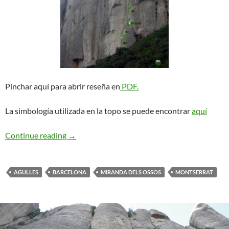
Pinchar aquí para abrir reseña en
PDF.
La simbología utilizada en la topo se puede encontrar
aquí
Gironella + Lusilla. Miranda dels Ossos
Continue reading
→
AGULLES
BARCELONA
MIRANDA DELS OSSOS
MONTSERRAT