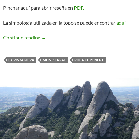
Pinchar aquí para abrir reseña en
PDF.
La simbología utilizada en la topo se puede encontrar
aquí
Animistes. Roca de Ponent
Continue reading
→
LA VINYA NOVA
MONTSERRAT
ROCA DE PONENT