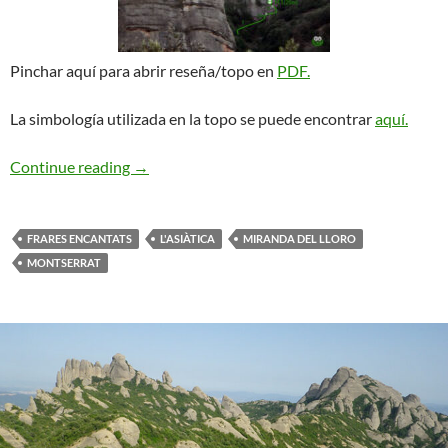
Pinchar aquí para abrir reseña/topo en
PDF.
La simbología utilizada en la topo se puede encontrar
aquí.
Ancestra. L’Asiàtica
Continue reading
→
FRARES ENCANTATS
L'ASIÀTICA
MIRANDA DEL LLORO
MONTSERRAT