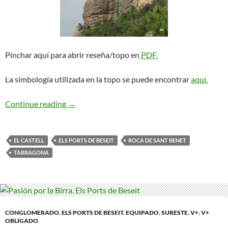
Pinchar aquí para abrir reseña/topo en
PDF.
La simbología utilizada en la topo se puede encontrar
aquí.
Mas-Colomer. Els Ports de Beseit
Continue reading
→
EL CASTELL
ELS PORTS DE BESEIT
ROCA DE SANT BENET
TARRAGONA
CONGLOMERADO
,
ELS PORTS DE BESEIT
,
EQUIPADO
,
SURESTE
,
V+
,
V+
OBLIGADO