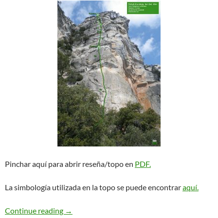
Pinchar aquí para abrir reseña/topo en
PDF.
La simbología utilizada en la topo se puede encontrar
aquí.
Preludi d’un dessig. La Mussara
Continue reading
→