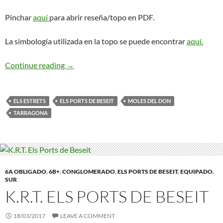
Pinchar
aquí
para abrir reseña/topo en PDF.
La simbología utilizada en la topo se puede encontrar
aquí.
Pasión por la Birra. Els Ports de Beseit
Continue reading
→
ELS ESTRETS
ELS PORTS DE BESEIT
MOLES DEL DON
TARRAGONA
6A OBLIGADO
,
6B+
,
CONGLOMERADO
,
ELS PORTS DE BESEIT
,
EQUIPADO
,
SUR
K.R.T. ELS PORTS DE BESEIT
18/03/2017
LEAVE A COMMENT