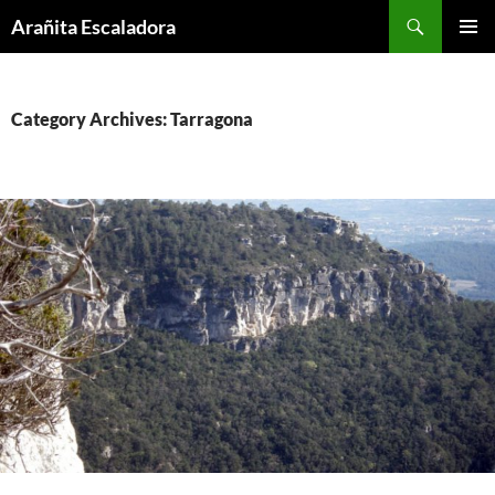
Skip
Search
Arañita Escaladora
to
PRIMAR
content
MENU
Category Archives: Tarragona