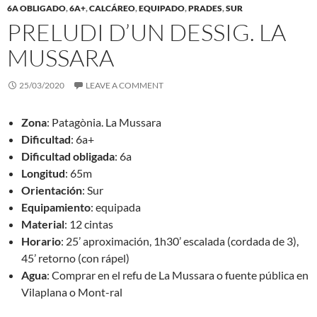
6A OBLIGADO
,
6A+
,
CALCÁREO
,
EQUIPADO
,
PRADES
,
SUR
PRELUDI D’UN DESSIG. LA
MUSSARA
25/03/2020
LEAVE A COMMENT
Zona
: Patagònia. La Mussara
Dificultad
: 6a+
Dificultad obligada
: 6a
Longitud
: 65m
Orientación
: Sur
Equipamiento
: equipada
Material
: 12 cintas
Horario
: 25’ aproximación, 1h30’ escalada (cordada de 3),
45’ retorno (con rápel)
Agua
: Comprar en el refu de La Mussara o fuente pública en
Vilaplana o Mont-ral