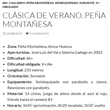
6B+
,
CALCÁREO
,
PEÑA MONTAÑESA
,
SEMIEQUIPADO
,
SUROESTE
,
V+
OBLIGADO
CLÁSICA DE VERANO. PEÑA
MONTAÑESA
20/08/2015
3 COMMENTS
Zona
: Peña Montañesa. Ainsa. Huesca
Aperturistas
: José Luis del Val y Sidarta Gallego en 2003
Dificultad
: 6b+
Dificultad obligada
: V+/Ae
Longitud
: 235 metros
Orientación
: Suroeste
Equipamiento
: Semiequipada con parabolts y clavos.
Reuniones con parabolts.
Material
: 14 cintas, juego de aliens desde el azul al rojo,
friends hasta el camelot #3
Horario
: 1h45’ aproximación, 4h20’ escalada, 1h50’ vuelta