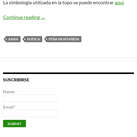
La simbología utilizada en la topo se puede encontrar
aquí
Clásica de Verano. Peña Montañesa
Continue reading
→
AINSA
HUESCA
PEÑA MONTAÑESA
SUSCRIBIRSE
Name
Email*