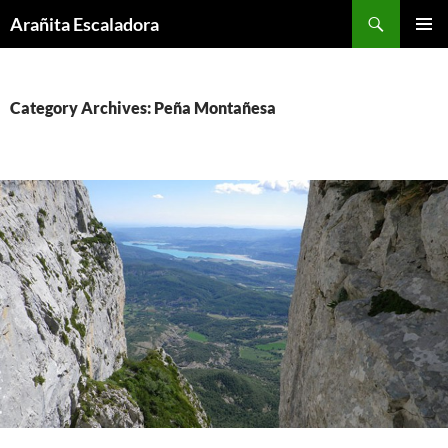
Skip
Search
Arañita Escaladora
to
PRIMAR
content
MENU
Category Archives: Peña Montañesa