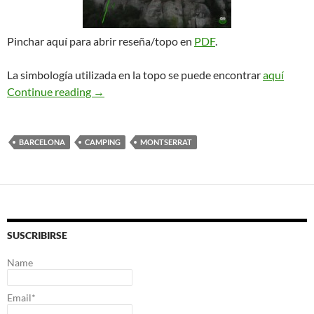
Pinchar aquí para abrir reseña/topo en
PDF
.
La simbología utilizada en la topo se puede encontrar
aquí
Combinada Esfera Luminosa + Blas Que Te Va
Continue reading
→
BARCELONA
CAMPING
MONTSERRAT
SUSCRIBIRSE
Name
Email*