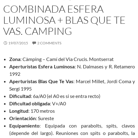
COMBINADA ESFERA
LUMINOSA + BLAS QUE TE
VAS. CAMPING
19/07/2015
2 COMMENTS
Zona
: Càmping – Camí del Via Crucis. Montserrat
Aperturistas Esfera Luminosa
: N. Dalmases y R. Retamero
1992
Aperturistas Blas Que Te Vas
: Marcel Millet, Jordi Coma y
Sergi 1995
Dificultad
: 6a/A0 (el A0 es si se entra recto)
Dificultad obligada
: V+/A0
Longitud
: 170 metros
Orientación
: Sureste
Equipamiento
: Equipada con parabolts, spits, clavos
(depende del largo). Reuniones con spits o parabolts, la