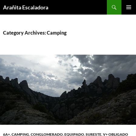
Skip
Search
Arañita Escaladora
to
PRIMAR
content
MENU
Category Archives: Camping
6A+
,
CAMPING
,
CONGLOMERADO
,
EQUIPADO
,
SURESTE
,
V+ OBLIGADO