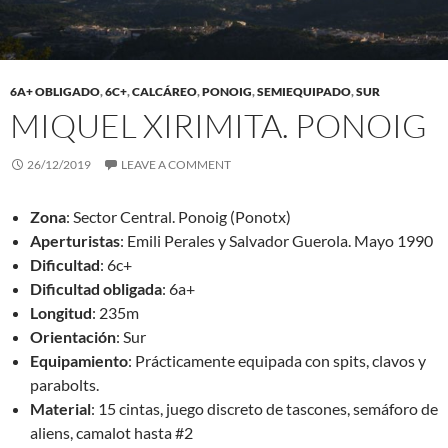
6A+ OBLIGADO
,
6C+
,
CALCÁREO
,
PONOIG
,
SEMIEQUIPADO
,
SUR
MIQUEL XIRIMITA. PONOIG
26/12/2019
LEAVE A COMMENT
Zona
: Sector Central. Ponoig (Ponotx)
Aperturistas
: Emili Perales y Salvador Guerola. Mayo 1990
Dificultad
: 6c+
Dificultad obligada
: 6a+
Longitud
: 235m
Orientación
: Sur
Equipamiento
: Prácticamente equipada con spits, clavos y
parabolts.
Material
: 15 cintas, juego discreto de tascones, semáforo de
aliens, camalot hasta #2