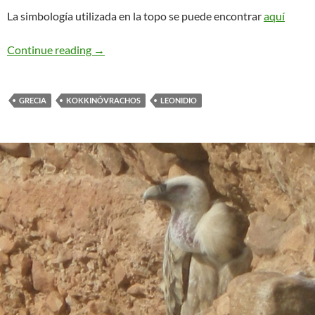
La simbología utilizada en la topo se puede encontrar
aquí
Ramisi Rock. Leonidio
Continue reading
→
GRECIA
KOKKINÓVRACHOS
LEONIDIO