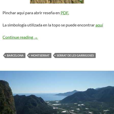
Pinchar aquí para abrir reseña en
PDF.
La simbología utilizada en la topo se puede encontrar
aquí
Rosa d’Abril. Serrat de les Garrigoses
Continue reading
→
BARCELONA
MONTSERRAT
SERRAT DE LES GARRIGOSES