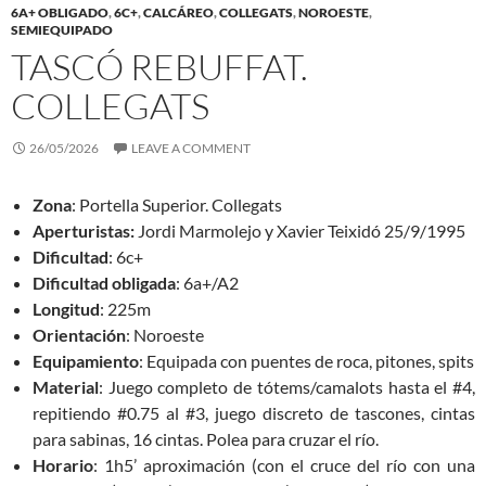
6A+ OBLIGADO
,
6C+
,
CALCÁREO
,
COLLEGATS
,
NOROESTE
,
SEMIEQUIPADO
TASCÓ REBUFFAT.
COLLEGATS
26/05/2026
LEAVE A COMMENT
Zona
: Portella Superior. Collegats
Aperturistas:
Jordi Marmolejo y Xavier Teixidó 25/9/1995
Dificultad
: 6c+
Dificultad obligada
: 6a+/A2
Longitud
: 225m
Orientación
: Noroeste
Equipamiento
: Equipada con puentes de roca, pitones, spits
Material
: Juego completo de tótems/camalots hasta el #4,
repitiendo #0.75 al #3, juego discreto de tascones, cintas
para sabinas, 16 cintas. Polea para cruzar el río.
Horario
: 1h5’ aproximación (con el cruce del río con una