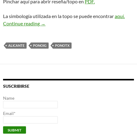
Pinchar aquí para abrir reseña/topo en
PDF.
La simbología utilizada en la topo se puede encontrar
aquí.
Miquel Xirimita. Ponoig
Continue reading
→
ALICANTE
PONOIG
PONOTX
SUSCRIBIRSE
Name
Email*