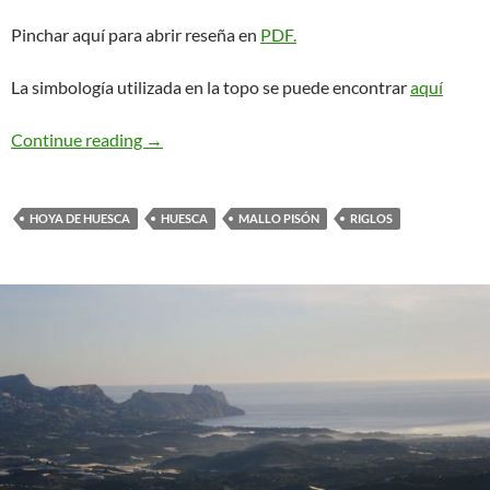
Pinchar aquí para abrir reseña en
PDF.
La simbología utilizada en la topo se puede encontrar
aquí
Alberto Rabadá o Murciana. Riglos
Continue reading
→
HOYA DE HUESCA
HUESCA
MALLO PISÓN
RIGLOS