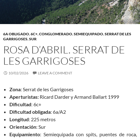
6A OBLIGADO
,
6C+
,
CONGLOMERADO
,
SEMIEQUIPADO
,
SERRAT DE LES
GARRIGOSES
,
SUR
ROSA D’ABRIL. SERRAT DE
LES GARRIGOSES
10/02/2026
LEAVE A COMMENT
Zona
: Serrat de les Garrigoses
Aperturistas:
Ricard Darder y Armand Ballart 1999
Dificultad
: 6c+
Dificultad obligada
: 6a/A2
Longitud
: 225 metros
Orientación
: Sur
Equipamiento
: Semiequipada con spits, puentes de roca,