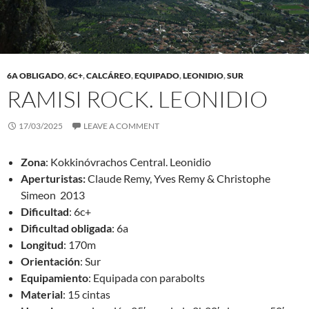
6A OBLIGADO
,
6C+
,
CALCÁREO
,
EQUIPADO
,
LEONIDIO
,
SUR
RAMISI ROCK. LEONIDIO
17/03/2025
LEAVE A COMMENT
Zona
: Kokkinóvrachos Central. Leonidio
Aperturistas:
Claude Remy, Yves Remy & Christophe
Simeon 2013
Dificultad
: 6c+
Dificultad obligada
: 6a
Longitud
: 170m
Orientación
: Sur
Equipamiento
: Equipada con parabolts
Material
: 15 cintas