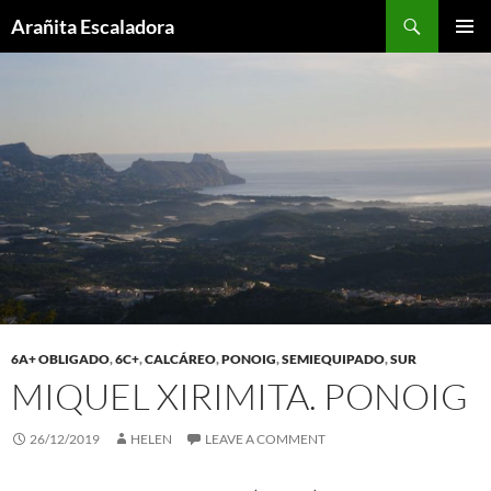
Skip
Search
Arañita Escaladora
to
PRIMAR
content
MENU
6A+ OBLIGADO
,
6C+
,
CALCÁREO
,
PONOIG
,
SEMIEQUIPADO
,
SUR
MIQUEL XIRIMITA. PONOIG
26/12/2019
HELEN
LEAVE A COMMENT