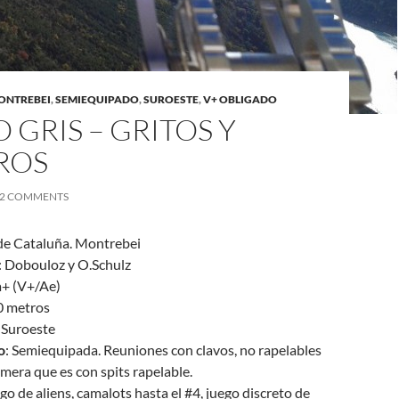
ONTREBEI
,
SEMIEQUIPADO
,
SUROESTE
,
V+ OBLIGADO
 GRIS – GRITOS Y
ROS
2 COMMENTS
 de Cataluña. Montrebei
: Dobouloz y O.Schulz
a+ (V+/Ae)
0 metros
: Suroeste
o
: Semiequipada. Reuniones con clavos, no rapelables
imera que es con spits rapelable.
ego de aliens, camalots hasta el #4, juego discreto de