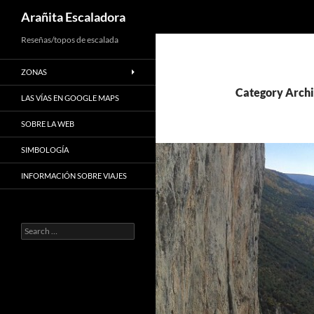
Search
Arañita Escaladora
Skip
Reseñas/topos de escalada
to
ZONAS
content
Category Archi
LAS VÍAS EN GOOGLE MAPS
SOBRE LA WEB
SIMBOLOGÍA
INFORMACIÓN SOBRE VIAJES
Search
for: