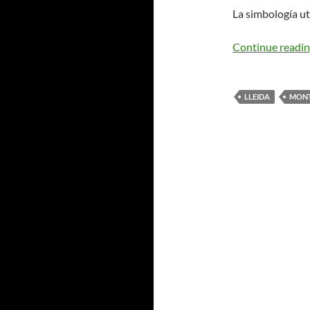
La simbología ut
Continue readi
LLEIDA
MONT