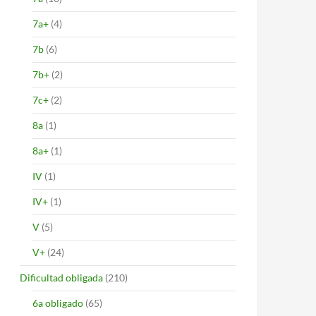
7a+
(4)
7b
(6)
7b+
(2)
7c+
(2)
8a
(1)
8a+
(1)
IV
(1)
IV+
(1)
V
(5)
V+
(24)
Dificultad obligada
(210)
6a obligado
(65)