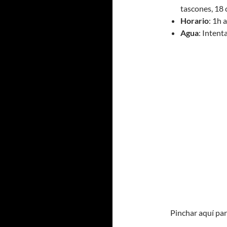
tascones, 18 
Horario
: 1h 
Agua
: Intent
Pinchar aquí pa