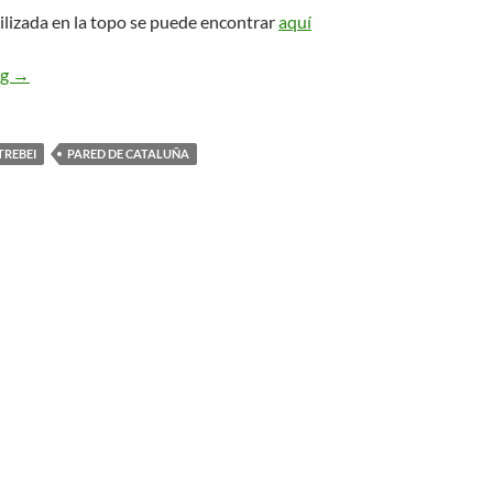
ilizada en la topo se puede encontrar
aquí
Diedro Gris – Gritos y Susurros
ng
→
REBEI
PARED DE CATALUÑA