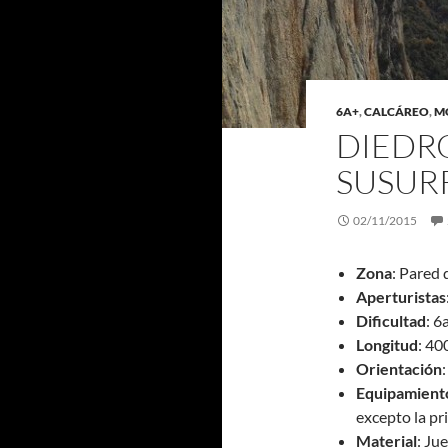
6A+
,
CALCÁREO
,
M
DIEDRO
SUSUR
02/11/2015
Zona
: Pared
Aperturistas
Dificultad
: 6
Longitud
: 40
Orientación
Equipamient
excepto la pr
Material
: Ju