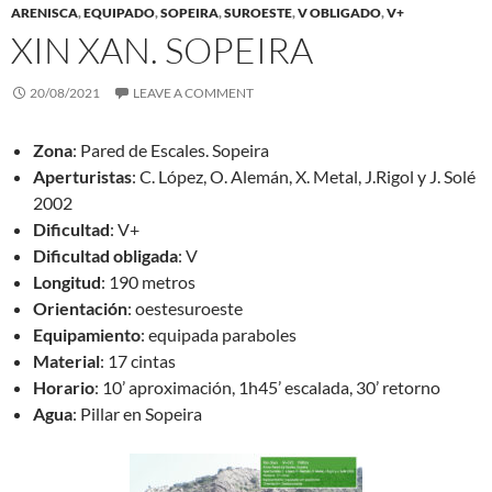
ARENISCA
,
EQUIPADO
,
SOPEIRA
,
SUROESTE
,
V OBLIGADO
,
V+
XIN XAN. SOPEIRA
20/08/2021
LEAVE A COMMENT
Zona
: Pared de Escales. Sopeira
Aperturistas
: C. López, O. Alemán, X. Metal, J.Rigol y J. Solé
2002
Dificultad
: V+
Dificultad obligada
: V
Longitud
: 190 metros
Orientación
: oestesuroeste
Equipamiento
: equipada paraboles
Material
: 17 cintas
Horario
: 10’ aproximación, 1h45’ escalada, 30’ retorno
Agua
: Pillar en Sopeira