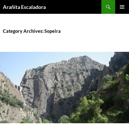
Skip
Search
Arañita Escaladora
to
PRIMAR
content
MENU
Category Archives: Sopeira