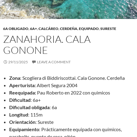
6A OBLIGADO
,
6A+
,
CALCÁREO
,
CERDEÑA
,
EQUIPADO
,
SURESTE
ZANAHORIA. CALA
GONONE
29/11/2025
LEAVE A COMMENT
Zona
: Scogliera di Biddiriscottai. Cala Gonone. Cerdeña
Aperturista:
Albert Segura 2004
Reequipada:
Pau Roberto en 2022 con quimicos
Dificultad
: 6a+
Dificultad obligada
: 6a
Longitud
: 115m
Orientación
: Sureste
Equipamiento
: Prácticamente equipada con químicos,
parabolts, puente de roca, pitón