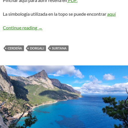
Pinchar aquí para abrir reseña en
PDF.
La simbología utilizada en la topo se puede encontrar
aquí
Sound of Silence. Surtana
Continue reading
→
CERDEÑA
DORGALI
SURTANA