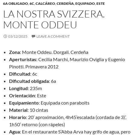
6A OBLIGADO
,
6C
,
CALCÁREO
,
CERDEÑA
,
EQUIPADO
,
ESTE
LA NOSTRA SVIZZERA.
MONTE ODDEU
03/12/2025
LEAVE A COMMENT
Zona
: Monte Oddeu. Dorgali. Cerdeña
Aperturistas:
Cecilia Marchi, Maurizio Oviglia y Eugenio
Pinotti. Primavera 2012
Dificultad
: 6c
Dificultad obligada
: 6a
Longitud
: 235m
Orientación
: Este
Equipamiento
: Equipada con parabolts
Material
: 10 cintas
Horario
: 20’ aproximación, 4h45’escalada (cordada de 3)’,
1h50’ retorno (con rápeles)
Agua
: En el restaurante S’Abba Arva hay grifo de agua, pero