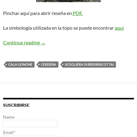
Pinchar aquí para abrir reseña en
PDF.
La simbología utilizada en la topo se puede encontrar
aquí
Zanahoria. Cala Gonone
Continue reading
→
CALA GONONE
CERDEÑA
SCOGLIERA DI BIDDIRISCOTTAI
SUSCRIBIRSE
Name
Email*