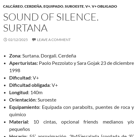
CALCÁREO
,
CERDEÑA
,
EQUIPADO
,
SUROESTE
,
V+
,
V+ OBLIGADO
SOUND OF SILENCE.
SURTANA
02/12/2025
LEAVE A COMMENT
Zona
: Surtana. Dorgali. Cerdeña
Aperturistas:
Paolo Pezzolato y Sara Gojak 23 de diciembre
1998
Dificultad
: V+
Dificultad obligada
: V+
Longitud
: 140m
Orientación
: Suroeste
Equipamiento
: Equipada con parabolts, puentes de roca y
químico
Material
: 10 cintas, opcional friends medianos y/o
pequeños
Horario
: 55’ aproximación, 2h45’escalada (cordada de 3)’,