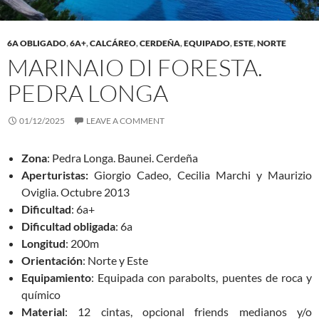
6A OBLIGADO
,
6A+
,
CALCÁREO
,
CERDEÑA
,
EQUIPADO
,
ESTE
,
NORTE
MARINAIO DI FORESTA.
PEDRA LONGA
01/12/2025
LEAVE A COMMENT
Zona
: Pedra Longa. Baunei. Cerdeña
Aperturistas:
Giorgio Cadeo, Cecilia Marchi y Maurizio
Oviglia. Octubre 2013
Dificultad
: 6a+
Dificultad obligada
: 6a
Longitud
: 200m
Orientación
: Norte y Este
Equipamiento
: Equipada con parabolts, puentes de roca y
químico
Material
: 12 cintas, opcional friends medianos y/o