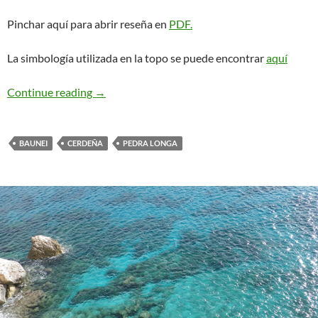
Pinchar aquí para abrir reseña en
PDF.
La simbología utilizada en la topo se puede encontrar
aquí
Marinaio di Foresta. Pedra Longa
Continue reading
→
BAUNEI
CERDEÑA
PEDRA LONGA