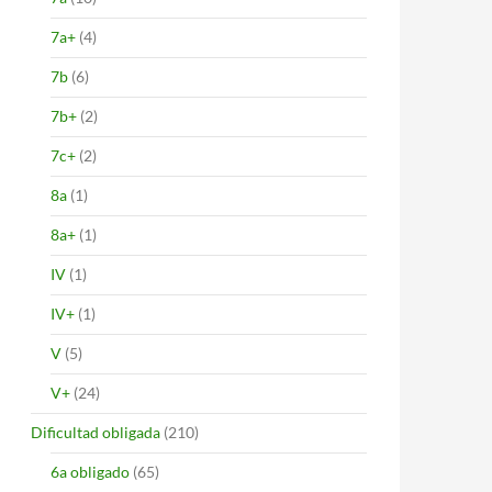
7a+
(4)
7b
(6)
7b+
(2)
7c+
(2)
8a
(1)
8a+
(1)
IV
(1)
IV+
(1)
V
(5)
V+
(24)
Dificultad obligada
(210)
6a obligado
(65)