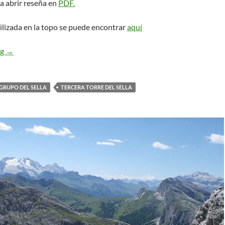
a abrir reseña en
PDF.
ilizada en la topo se puede encontrar
aquí
Vinatzer. Tercera Torre del Sella
ng
→
GRUPO DEL SELLA
TERCERA TORRE DEL SELLA