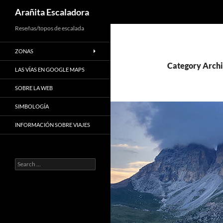
Search
Arañita Escaladora
Skip
Reseñas/topos de escalada
to
ZONAS
content
Category Archi
LAS VÍAS EN GOOGLE MAPS
SOBRE LA WEB
SIMBOLOGÍA
INFORMACIÓN SOBRE VIAJES
Search
for: