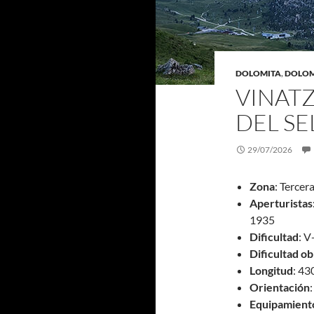
DOLOMITA
,
DOLOM
VINATZ
DEL SE
29/07/2026
Zona
: Tercer
Aperturistas
1935
Dificultad
: V
Dificultad ob
Longitud
: 4
Orientación
Equipamient