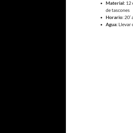
Material
: 12
de tascones
Horario
: 20’
Agua
: Llevar