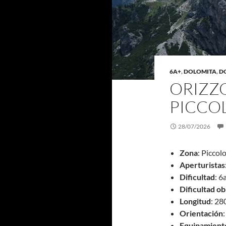
6A+
,
DOLOMITA
,
D
ORIZZO
PICCO
28/07/2026
Zona
: Piccol
Aperturistas
Dificultad
: 6
Dificultad ob
Longitud
: 2
Orientación
:
Equipamient