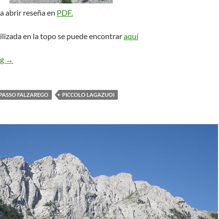
a abrir reseña en
PDF.
ilizada en la topo se puede encontrar
aquí
Orizzonti Di Gloria. Piccolo Lagazuoi
ng
→
PASSO FALZAREGO
PICCOLO LAGAZUOI