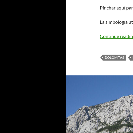
Pinchar aquí par
La simbología ut
Continue readi
DOLOMITAS