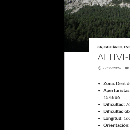
8A
,
CALCÁREO
,
EST
ALTIV
29/06/2026
Zona
: Dent d
Aperturista
15/8/86
Dificultad
: 7
Dificultad ob
Longitud
: 1
Orientación