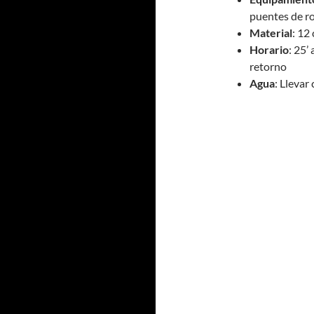
puentes de r
Material
: 12
Horario
: 25’
retorno
Agua
: Llevar