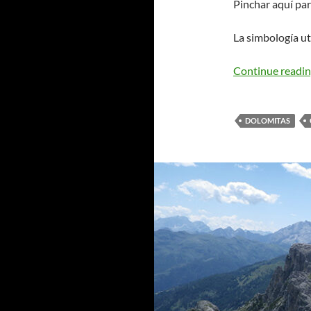
Pinchar aquí par
La simbología ut
Continue readi
DOLOMITAS