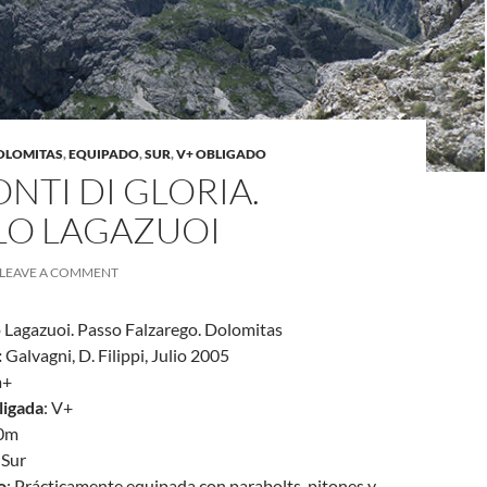
OLOMITAS
,
EQUIPADO
,
SUR
,
V+ OBLIGADO
NTI DI GLORIA.
LO LAGAZUOI
LEAVE A COMMENT
o Lagazuoi. Passo Falzarego. Dolomitas
:
Galvagni, D. Filippi, Julio 2005
a+
ligada
: V+
80m
 Sur
o
: Prácticamente equipada con parabolts, pitones y