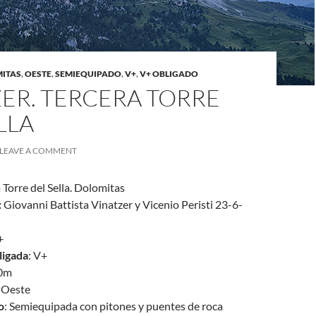
ITAS
,
OESTE
,
SEMIEQUIPADO
,
V+
,
V+ OBLIGADO
ER. TERCERA TORRE
LLA
LEAVE A COMMENT
a Torre del Sella. Dolomitas
:
Giovanni Battista Vinatzer y Vicenio Peristi 23-6-
+
ligada
: V+
30m
: Oeste
o
: Semiequipada con pitones y puentes de roca