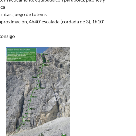
oca
 cintas, juego de totems
 aproximación, 4h40’ escalada (cordada de 3), 1h10’
 consigo