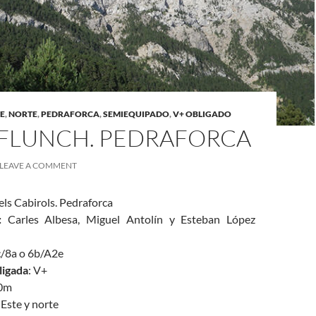
E
,
NORTE
,
PEDRAFORCA
,
SEMIEQUIPADO
,
V+ OBLIGADO
I-FLUNCH. PEDRAFORCA
LEAVE A COMMENT
els Cabirols. Pedraforca
s:
Carles Albesa, Miguel Antolín y Esteban López
c/8a o 6b/A2e
ligada
: V+
60m
: Este y norte