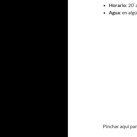
Horario
: 20′
Agua
: en alg
Pinchar aquí pa