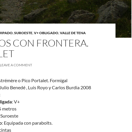
UIPADO
,
SUROESTE
,
V+ OBLIGADO
,
VALLE DE TENA
EOS CON FRONTERA.
LET
LEAVE A COMMENT
Estrémère o Pico Portalet. Formigal
 Julio Benedé , Luis Royo y Carlos Burdia 2008
c
ligada
: V+
5 metros
: Suroeste
o
: Equipada con parabolts.
 cintas