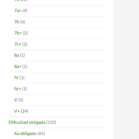
7a+
(4)
7b
(6)
7b+
(2)
7c+
(2)
8a
(1)
8a+
(1)
IV
(1)
IV+
(1)
V
(5)
V+
(24)
Dificultad obligada
(210)
6a obligado
(65)