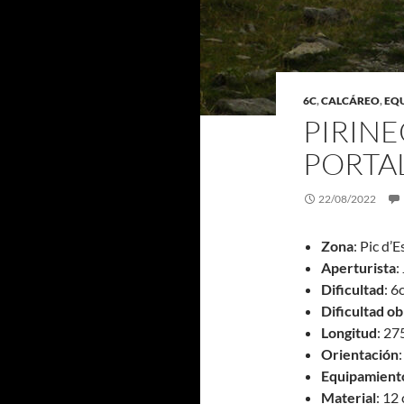
6C
,
CALCÁREO
,
EQ
PIRIN
PORTA
22/08/2022
Zona
: Pic d’
Aperturista
:
Dificultad
: 6
Dificultad ob
Longitud
: 27
Orientación
Equipamient
Material
: 12