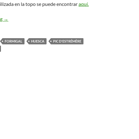
ilizada en la topo se puede encontrar
aquí.
Pirineos con frontera. Portalet
ng
→
FORMIGAL
HUESCA
PIC D'ESTRÉMÈRE