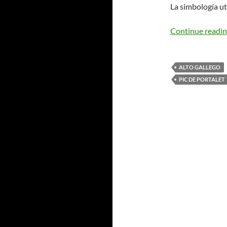
La simbología ut
Continue readi
ALTO GALLEGO
PIC DE PORTALET