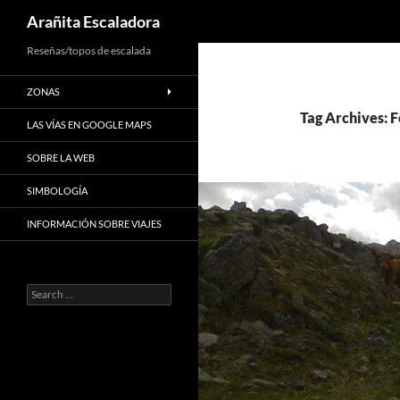
Search
Arañita Escaladora
Skip
Reseñas/topos de escalada
to
ZONAS
content
Tag Archives: 
LAS VÍAS EN GOOGLE MAPS
SOBRE LA WEB
SIMBOLOGÍA
INFORMACIÓN SOBRE VIAJES
Search
for: