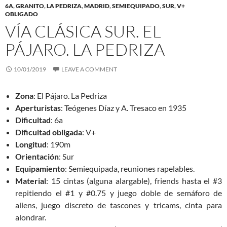
6A
,
GRANITO
,
LA PEDRIZA
,
MADRID
,
SEMIEQUIPADO
,
SUR
,
V+
OBLIGADO
VÍA CLÁSICA SUR. EL
PÁJARO. LA PEDRIZA
10/01/2019
LEAVE A COMMENT
Zona
: El Pájaro. La Pedriza
Aperturistas
: Teógenes Díaz y A. Tresaco en 1935
Dificultad
: 6a
Dificultad obligada
: V+
Longitud
: 190m
Orientación
: Sur
Equipamiento
: Semiequipada, reuniones rapelables.
Material
: 15 cintas (alguna alargable), friends hasta el #3
repitiendo el #1 y #0.75 y juego doble de semáforo de
aliens, juego discreto de tascones y tricams, cinta para
alondrar.