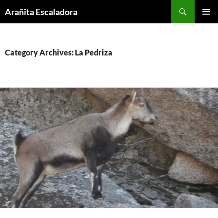
Skip
Search
Arañita Escaladora
to
PRIMAR
content
MENU
Category Archives: La Pedriza