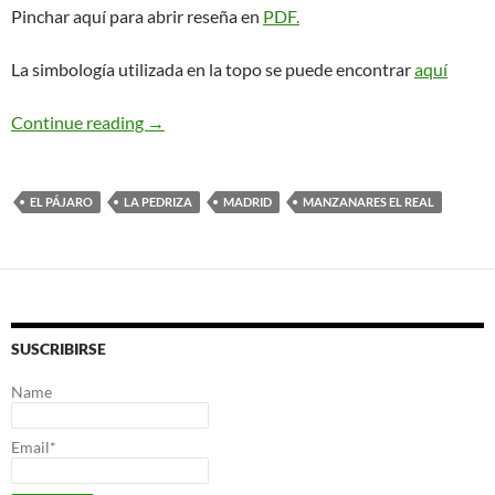
Pinchar aquí para abrir reseña en
PDF.
La simbología utilizada en la topo se puede encontrar
aquí
Vía clásica sur. El Pájaro. La Pedriza
Continue reading
→
EL PÁJARO
LA PEDRIZA
MADRID
MANZANARES EL REAL
SUSCRIBIRSE
Name
Email*