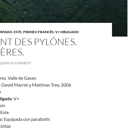
UIPADO
,
ESTE
,
PIRINEO FRANCÉS
,
V+ OBLIGADO
NT DES PYLÔNES.
ÈRES.
LEAVE A COMMENT
res. Valle de Gaves
:
David Marret y Matthias Trey. 2006
b
ligada:
V+
5m
Este
o
: Equipada con parabolts
 cintas