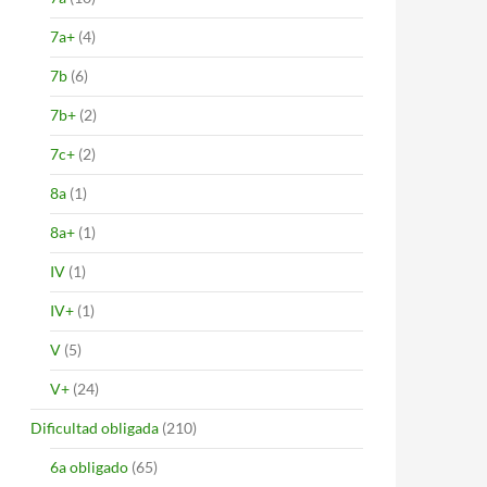
7a+
(4)
7b
(6)
7b+
(2)
7c+
(2)
8a
(1)
8a+
(1)
IV
(1)
IV+
(1)
V
(5)
V+
(24)
Dificultad obligada
(210)
6a obligado
(65)