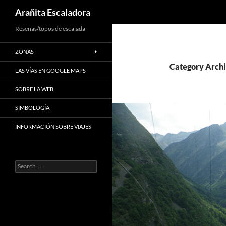
Search
Arañita Escaladora
Skip
Reseñas/topos de escalada
to
ZONAS
content
Category Archi
LAS VÍAS EN GOOGLE MAPS
SOBRE LA WEB
SIMBOLOGÍA
INFORMACIÓN SOBRE VIAJES
Search
for: