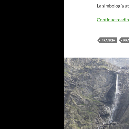
La simbología ut
Continue readi
FRANCIA
PRA