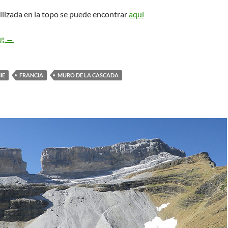
ilizada en la topo se puede encontrar
aquí
Vía Clásica. Gavarnie
ng
→
IE
FRANCIA
MURO DE LA CASCADA