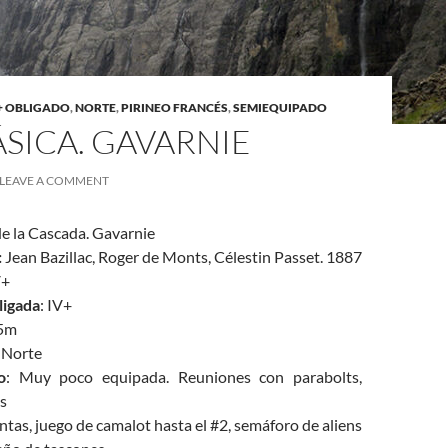
+ OBLIGADO
,
NORTE
,
PIRINEO FRANCÉS
,
SEMIEQUIPADO
ÁSICA. GAVARNIE
LEAVE A COMMENT
de la Cascada. Gavarnie
:
Jean Bazillac, Roger de Monts, Célestin Passet. 1887
V+
ligada
: IV+
95m
: Norte
o
: Muy poco equipada. Reuniones con parabolts,
ts
cintas, juego de camalot hasta el #2, semáforo de aliens