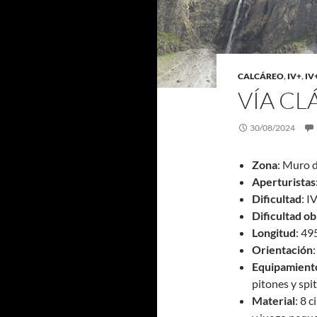
CALCÁREO
,
IV+
,
IV
VÍA CL
30/08/2024
Zona
: Muro 
Aperturistas
Dificultad
: I
Dificultad ob
Longitud
: 4
Orientación
Equipamient
pitones y spi
Material
: 8 