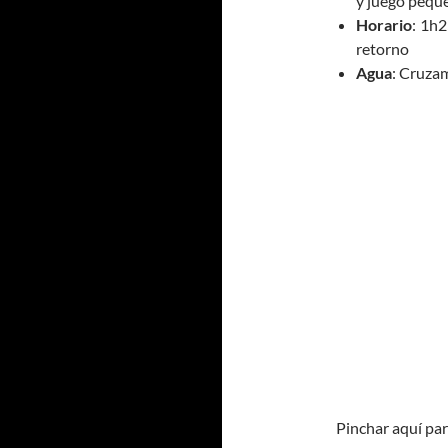
y juego pequ
Horario
: 1h2
retorno
Agua
: Cruzam
Pinchar aquí par