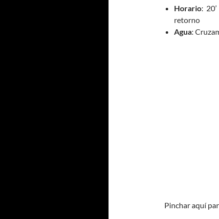
Horario
: 20’
retorno
Agua
: Cruzam
Pinchar aquí par