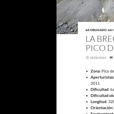
6A OBLIGADO
,
6A+
LA BR
PICO 
28/08/2024
Zona
: Pico d
Aperturistas
2011
Dificultad
: 6
Dificultad ob
Longitud
: 3
Orientación
:
Equipamient