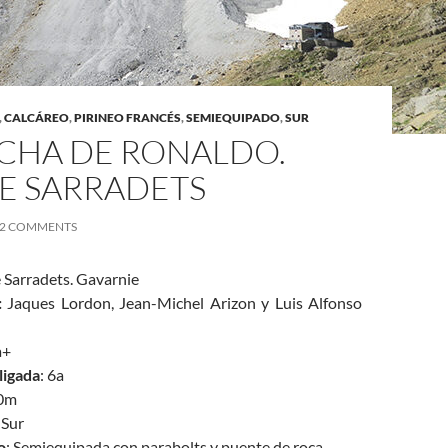
,
CALCÁREO
,
PIRINEO FRANCÉS
,
SEMIEQUIPADO
,
SUR
ECHA DE RONALDO.
DE SARRADETS
2 COMMENTS
e Sarradets. Gavarnie
:
Jaques Lordon, Jean-Michel Arizon y Luis Alfonso
a+
ligada
: 6a
20m
 Sur
o
: Semiequipada con parabolts y puente de roca