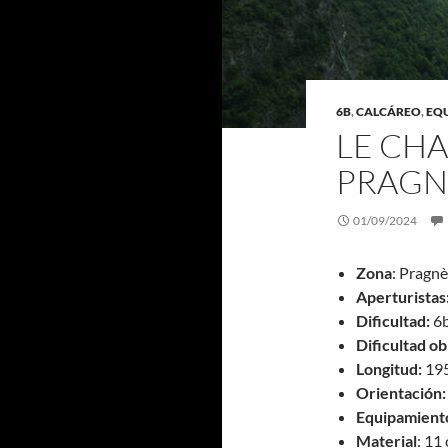
6B
,
CALCÁREO
,
EQ
LE CHA
PRAGN
01/09/2024
Zona
: Pragnè
Aperturistas
Dificultad:
6
Dificultad ob
Longitud:
19
Orientación:
Equipamient
Material
: 11