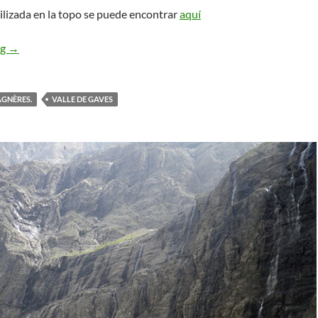
ilizada en la topo se puede encontrar
aquí
Le Chant des Pylônes. Pragnères.
ng
→
GNÈRES.
VALLE DE GAVES