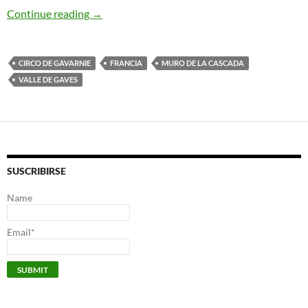
Vía Clásica. Gavarnie
Continue reading
→
CIRCO DE GAVARNIE
FRANCIA
MURO DE LA CASCADA
VALLE DE GAVES
SUSCRIBIRSE
Name
Email*