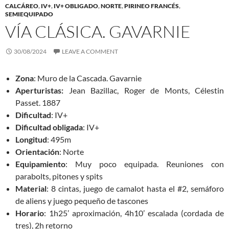
CALCÁREO
,
IV+
,
IV+ OBLIGADO
,
NORTE
,
PIRINEO FRANCÉS
,
SEMIEQUIPADO
VÍA CLÁSICA. GAVARNIE
30/08/2024
LEAVE A COMMENT
Zona
: Muro de la Cascada. Gavarnie
Aperturistas:
Jean Bazillac, Roger de Monts, Célestin
Passet. 1887
Dificultad
: IV+
Dificultad obligada
: IV+
Longitud
: 495m
Orientación
: Norte
Equipamiento
: Muy poco equipada. Reuniones con
parabolts, pitones y spits
Material
: 8 cintas, juego de camalot hasta el #2, semáforo
de aliens y juego pequeño de tascones
Horario
: 1h25’ aproximación, 4h10’ escalada (cordada de
tres), 2h retorno