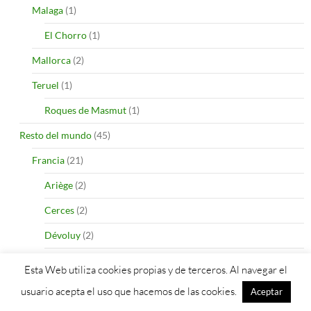
Malaga
(1)
El Chorro
(1)
Mallorca
(2)
Teruel
(1)
Roques de Masmut
(1)
Resto del mundo
(45)
Francia
(21)
Ariège
(2)
Cerces
(2)
Dévoluy
(2)
Écrins
(4)
Esta Web utiliza cookies propias y de terceros. Al navegar el
Pirineo francés
(7)
usuario acepta el uso que hacemos de las cookies.
Aceptar
Ubaye
(2)