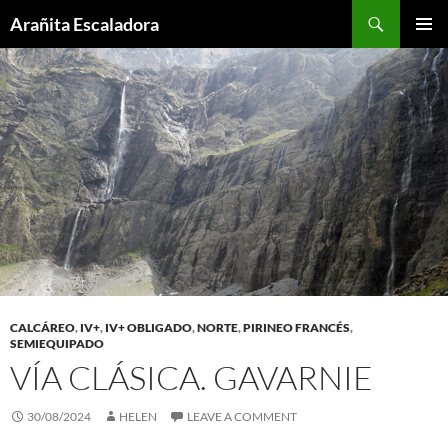
Skip
Search
Arañita Escaladora
to
PRIMAR
content
MENU
CALCÁREO
,
IV+
,
IV+ OBLIGADO
,
NORTE
,
PIRINEO FRANCÉS
,
SEMIEQUIPADO
VÍA CLÁSICA. GAVARNIE
30/08/2024
HELEN
LEAVE A COMMENT