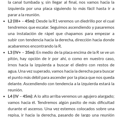
la canal tumbada y, sin llegar al final, nos vamos hacia la
izquierda por una placa siguiendo lo más fácil hasta ir a
parar a la reunión.
L2 (III+
–
45m):
Desde la R1 veremos un diedrillo por el cual
tendremos que escalar. Seguimos ascendiendo y pasaremos
una instalación de rápel que chapamos para empezar a
subir con tendencia hacia la derecha, dirección hacia donde
acabaremos encontrando la R.
L3 (IV+
–
35m):
En medio de la placa encima de la R se ve un
pitón, hay opción de ir por ahí, o como en nuestro caso,
irnos hacia la izquierda a buscar el diedro con restos de
agua. Una vez superado, vamos hacia la derecha para buscar
el punto más débil para ascender por la placa que nos queda
delante. Ascendiendo con tendencia a la izquierda estará la
reunión.
L4 (IV
–
45m):
A lo alto arriba veremos un agujero alargado;
vamos hacia él. Tendremos algún pasito de más dificultad
durante el ascenso. Una vez estemos colocados sobre una
repisa, ir hacia la derecha, pasando de largo una reunión