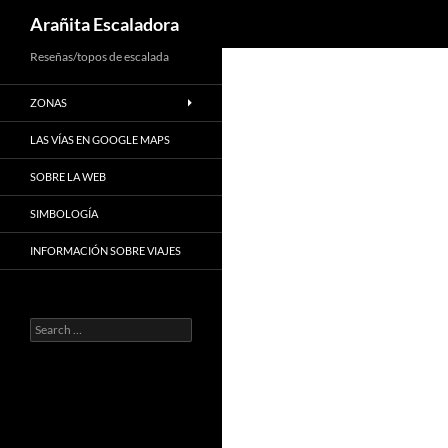
Search
Arañita Escaladora
Skip
Reseñas/topos de escalada
to
ZONAS
content
LAS VÍAS EN GOOGLE MAPS
SOBRE LA WEB
SIMBOLOGÍA
INFORMACIÓN SOBRE VIAJES
Search
for: