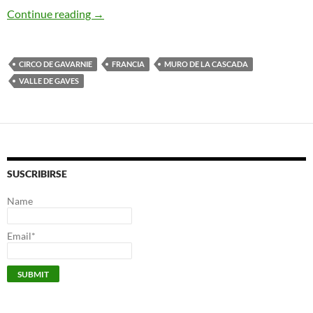
Vía Clásica. Gavarnie
Continue reading
→
CIRCO DE GAVARNIE
FRANCIA
MURO DE LA CASCADA
VALLE DE GAVES
SUSCRIBIRSE
Name
Email*