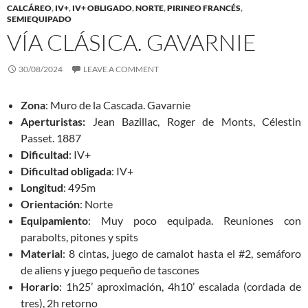
CALCÁREO
,
IV+
,
IV+ OBLIGADO
,
NORTE
,
PIRINEO FRANCÉS
,
SEMIEQUIPADO
VÍA CLÁSICA. GAVARNIE
30/08/2024
LEAVE A COMMENT
Zona
: Muro de la Cascada. Gavarnie
Aperturistas:
Jean Bazillac, Roger de Monts, Célestin
Passet. 1887
Dificultad
: IV+
Dificultad obligada
: IV+
Longitud
: 495m
Orientación
: Norte
Equipamiento
: Muy poco equipada. Reuniones con
parabolts, pitones y spits
Material
: 8 cintas, juego de camalot hasta el #2, semáforo
de aliens y juego pequeño de tascones
Horario
: 1h25’ aproximación, 4h10’ escalada (cordada de
tres), 2h retorno