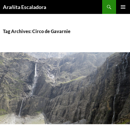
Skip
Search
Arañita Escaladora
to
PRIMAR
content
MENU
Tag Archives: Circo de Gavarnie