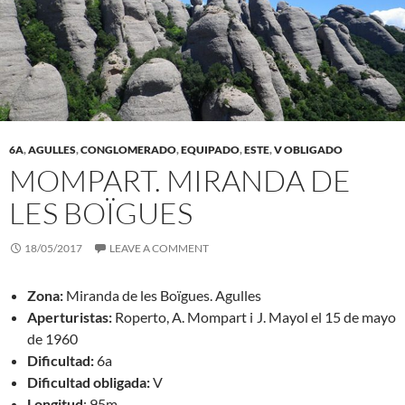
6A
,
AGULLES
,
CONGLOMERADO
,
EQUIPADO
,
ESTE
,
V OBLIGADO
MOMPART. MIRANDA DE
LES BOÏGUES
18/05/2017
LEAVE A COMMENT
Zona:
Miranda de les Boïgues. Agulles
Aperturistas:
Roperto, A. Mompart i J. Mayol el 15 de mayo
de 1960
Dificultad:
6a
Dificultad obligada:
V
Longitud
: 95m