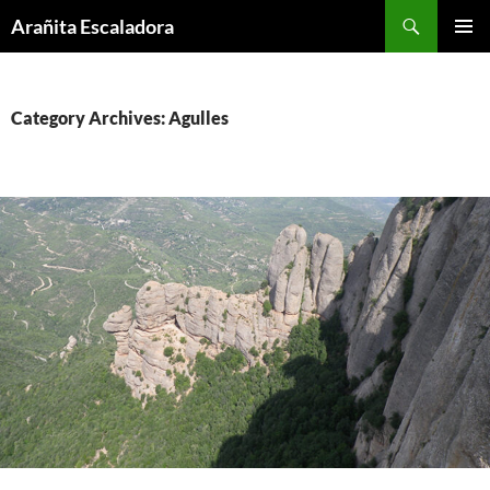
Skip
Search
Arañita Escaladora
to
PRIMAR
content
MENU
Category Archives: Agulles