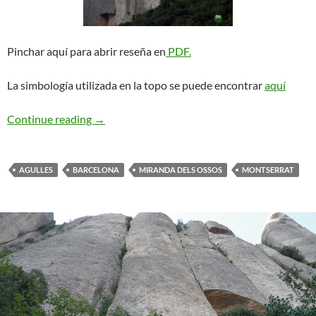
Pinchar aquí para abrir reseña en
PDF.
La simbología utilizada en la topo se puede encontrar
aquí
Gironella + Lusilla. Miranda dels Ossos
Continue reading
→
AGULLES
BARCELONA
MIRANDA DELS OSSOS
MONTSERRAT