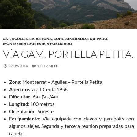
6A+
,
AGULLES
,
BARCELONA
,
CONGLOMERADO
,
EQUIPADO
,
MONTSERRAT
,
SURESTE
,
V+ OBLIGADO
VÍA GAM. PORTELLA PETITA.
29/09/2014
1 COMMENT
Zona
: Montserrat – Agulles – Portella Petita
Aperturistas
: J. Cerdà 1958
Dificultad
: 6a+ (V+/Ae)
Longitud
: 100 metros
Orientación
: Sureste
Equipamiento
: Vía equipada con clavos y parabolts con
algunos alejes. Segunda y tercera reunión preparadas para
rapelar.