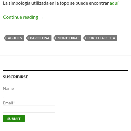
La simbología utilizada en la topo se puede encontrar
aquí
Vía GAM. Portella Petita.
Continue reading
→
AGULLES
BARCELONA
MONTSERRAT
PORTELLA PETITA
SUSCRIBIRSE
Name
Email*