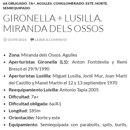
6A OBLIGADO
,
7A+
,
AGULLES
,
CONGLOMERADO
,
ESTE
,
NORTE
,
SEMIEQUIPADO
GIRONELLA + LUSILLA.
MIRANDA DELS OSSOS
05/09/2024
LEAVE A COMMENT
Zona
: Miranda dels Ossos. Agulles
Aperturistas Gironella (L1):
Anton Fontdevila y Remi
Brescó el 29/9/1990
Aperturistas Lusillla:
Miguel Lusilla, Jordi Mur, Joan Martí
del Castillo y Manel Martín el 12 y 13 septiembre 1970
Reequipamiento Luisilla:
Antonio Tapia 2005
Dificultad
: 7a+
Dificultad obligada:
6a/A1
Longitud:
185m
Orientación
: Norte y este
Equipamiento
: Semiequipada con parabolts, spits, burils,