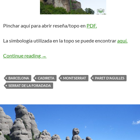
Pinchar aquí para abrir reseña/topo en
PDF.
La simbología utilizada en la topo se puede encontrar
aquí.
Anglada-Guillamon (entrada Guillamon & Cia)
Continue reading
→
BARCELONA
CADIRETA
MONTSERRAT
PARET D'AGULLES
SERRAT DE LA FORADADA