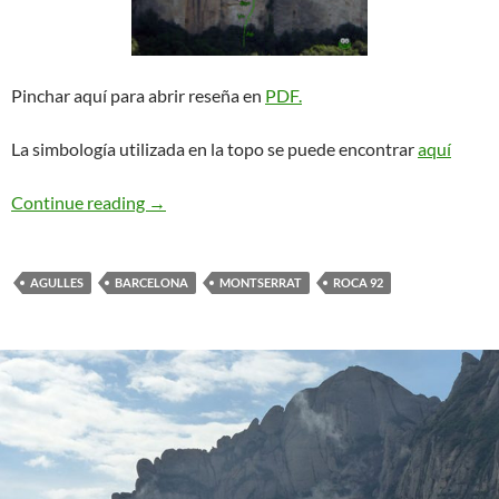
Pinchar aquí para abrir reseña en
PDF.
La simbología utilizada en la topo se puede encontrar
aquí
CADE. Roca 92
Continue reading
→
AGULLES
BARCELONA
MONTSERRAT
ROCA 92