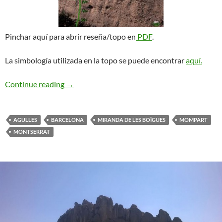
Pinchar aquí para abrir reseña/topo en
PDF
.
La simbología utilizada en la topo se puede encontrar
aquí.
Mompart. Miranda de les Boïgues
Continue reading
→
AGULLES
BARCELONA
MIRANDA DE LES BOÏGUES
MOMPART
MONTSERRAT