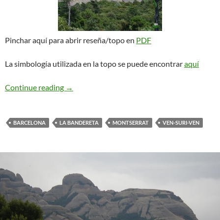
Pinchar aquí para abrir reseña/topo en
PDF
La simbología utilizada en la topo se puede encontrar
aquí
Cerdà-Riera. La Bandereta
Continue reading
→
BARCELONA
LA BANDERETA
MONTSERRAT
VEN-SURI-VEN