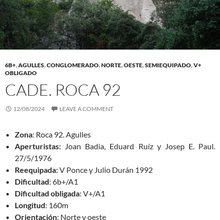
6B+
,
AGULLES
,
CONGLOMERADO
,
NORTE
,
OESTE
,
SEMIEQUIPADO
,
V+
OBLIGADO
CADE. ROCA 92
12/08/2024
LEAVE A COMMENT
Zona
: Roca 92. Agulles
Aperturistas:
Joan Badia, Eduard Ruíz y Josep E. Paul.
27/5/1976
Reequipada:
V Ponce y Julio Durán 1992
Dificultad
: 6b+/A1
Dificultad obligada
: V+/A1
Longitud
: 160m
Orientación
: Norte y oeste