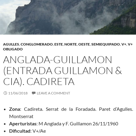
AGULLES
,
CONGLOMERADO
,
ESTE
,
NORTE
,
OESTE
,
SEMIEQUIPADO
,
V+
,
V+
OBLIGADO
ANGLADA-GUILLAMON
(ENTRADA GUILLAMON &
CIA). CADIRETA
11/06/2018
LEAVE A COMMENT
Zona
: Cadireta. Serrat de la Foradada. Paret d’Agulles.
Montserrat
Aperturistas
: M Anglada y F. Guillamon 26/11/1960
Dificultad
: V+/Ae