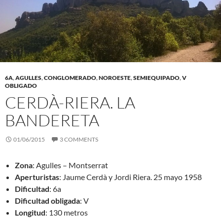
6A
,
AGULLES
,
CONGLOMERADO
,
NOROESTE
,
SEMIEQUIPADO
,
V
OBLIGADO
CERDÀ-RIERA. LA
BANDERETA
01/06/2015
3 COMMENTS
Zona
: Agulles – Montserrat
Aperturistas
: Jaume Cerdà y Jordi Riera. 25 mayo 1958
Dificultad
: 6a
Dificultad obligada
: V
Longitud
: 130 metros