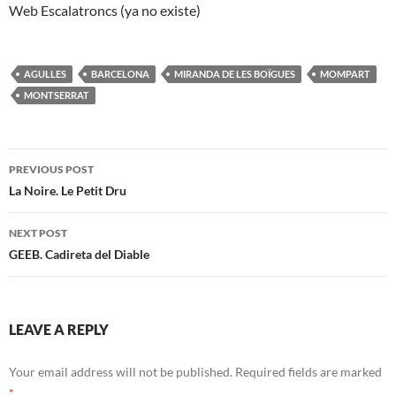
Web Escalatroncs (ya no existe)
AGULLES
BARCELONA
MIRANDA DE LES BOÏGUES
MOMPART
MONTSERRAT
Post
PREVIOUS POST
navigation
La Noire. Le Petit Dru
NEXT POST
GEEB. Cadireta del Diable
LEAVE A REPLY
Your email address will not be published.
Required fields are marked
*