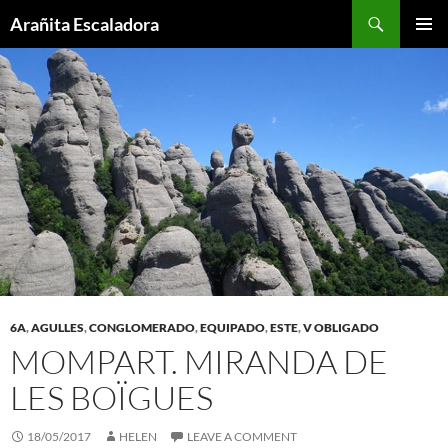
Skip
Search
Arañita Escaladora
to
PRIMAR
content
MENU
6A
,
AGULLES
,
CONGLOMERADO
,
EQUIPADO
,
ESTE
,
V OBLIGADO
MOMPART. MIRANDA DE
LES BOÏGUES
18/05/2017
HELEN
LEAVE A COMMENT