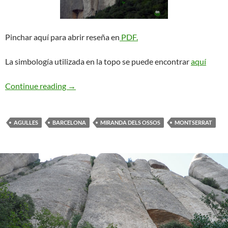
Pinchar aquí para abrir reseña en
PDF.
La simbología utilizada en la topo se puede encontrar
aquí
Gironella + Lusilla. Miranda dels Ossos
Continue reading
→
AGULLES
BARCELONA
MIRANDA DELS OSSOS
MONTSERRAT