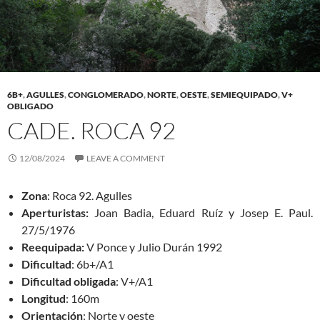
6B+
,
AGULLES
,
CONGLOMERADO
,
NORTE
,
OESTE
,
SEMIEQUIPADO
,
V+
OBLIGADO
CADE. ROCA 92
12/08/2024
LEAVE A COMMENT
Zona
: Roca 92. Agulles
Aperturistas:
Joan Badia, Eduard Ruíz y Josep E. Paul.
27/5/1976
Reequipada:
V Ponce y Julio Durán 1992
Dificultad
: 6b+/A1
Dificultad obligada
: V+/A1
Longitud
: 160m
Orientación
: Norte y oeste