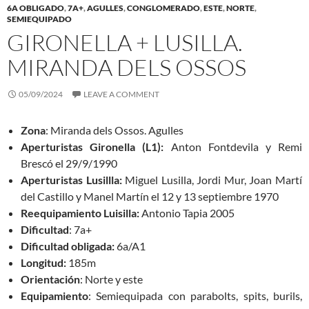
6A OBLIGADO
,
7A+
,
AGULLES
,
CONGLOMERADO
,
ESTE
,
NORTE
,
SEMIEQUIPADO
GIRONELLA + LUSILLA.
MIRANDA DELS OSSOS
05/09/2024
LEAVE A COMMENT
Zona
: Miranda dels Ossos. Agulles
Aperturistas Gironella (L1):
Anton Fontdevila y Remi
Brescó el 29/9/1990
Aperturistas Lusillla:
Miguel Lusilla, Jordi Mur, Joan Martí
del Castillo y Manel Martín el 12 y 13 septiembre 1970
Reequipamiento Luisilla:
Antonio Tapia 2005
Dificultad
: 7a+
Dificultad obligada:
6a/A1
Longitud:
185m
Orientación
: Norte y este
Equipamiento
: Semiequipada con parabolts, spits, burils,