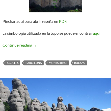
Pinchar aquí para abrir reseña en
PDF.
La simbología utilizada en la topo se puede encontrar
aquí
CADE. Roca 92
Continue reading
→
AGULLES
BARCELONA
MONTSERRAT
ROCA 92