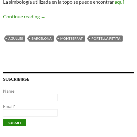
La simbología utilizada en la topo se puede encontrar
aquí
Vía GAM. Portella Petita.
Continue reading
→
AGULLES
BARCELONA
MONTSERRAT
PORTELLA PETITA
SUSCRIBIRSE
Name
Email*