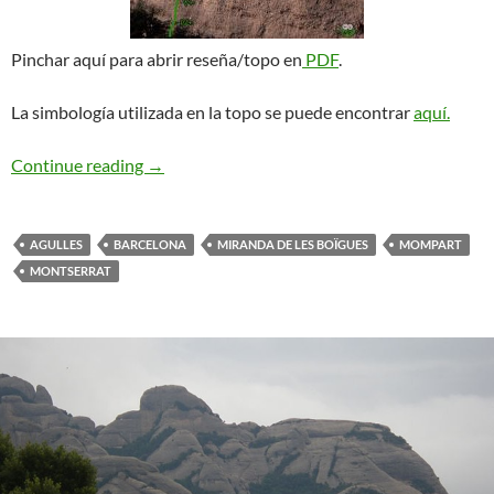
Pinchar aquí para abrir reseña/topo en
PDF
.
La simbología utilizada en la topo se puede encontrar
aquí.
Mompart. Miranda de les Boïgues
Continue reading
→
AGULLES
BARCELONA
MIRANDA DE LES BOÏGUES
MOMPART
MONTSERRAT