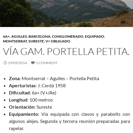
6A+
,
AGULLES
,
BARCELONA
,
CONGLOMERADO
,
EQUIPADO
,
MONTSERRAT
,
SURESTE
,
V+ OBLIGADO
VÍA GAM. PORTELLA PETITA.
29/09/2014
1 COMMENT
Zona
: Montserrat – Agulles – Portella Petita
Aperturistas
: J. Cerdà 1958
Dificultad
: 6a+ (V+/Ae)
Longitud
: 100 metros
Orientación
: Sureste
Equipamiento
: Vía equipada con clavos y parabolts con
algunos alejes. Segunda y tercera reunión preparadas para
rapelar.