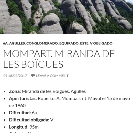
6A
,
AGULLES
,
CONGLOMERADO
,
EQUIPADO
,
ESTE
,
V OBLIGADO
MOMPART. MIRANDA DE
LES BOÏGUES
18/05/2017
LEAVE A COMMENT
Zona:
Miranda de les Boïgues. Agulles
Aperturistas:
Roperto, A. Mompart i J. Mayol el 15 de mayo
de 1960
Dificultad:
6a
Dificultad obligada:
V
Longitud
: 95m