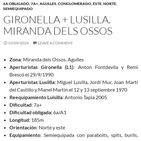
6A OBLIGADO
,
7A+
,
AGULLES
,
CONGLOMERADO
,
ESTE
,
NORTE
,
SEMIEQUIPADO
GIRONELLA + LUSILLA.
MIRANDA DELS OSSOS
05/09/2024
LEAVE A COMMENT
Zona
: Miranda dels Ossos. Agulles
Aperturistas Gironella (L1):
Anton Fontdevila y Remi
Brescó el 29/9/1990
Aperturistas Lusillla:
Miguel Lusilla, Jordi Mur, Joan Martí
del Castillo y Manel Martín el 12 y 13 septiembre 1970
Reequipamiento Luisilla:
Antonio Tapia 2005
Dificultad
: 7a+
Dificultad obligada:
6a/A1
Longitud:
185m
Orientación
: Norte y este
Equipamiento
: Semiequipada con parabolts, spits, burils,