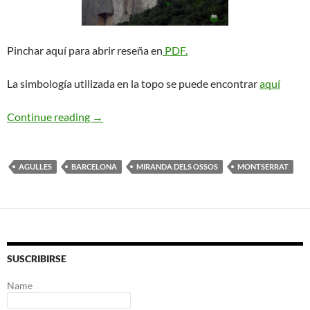
Pinchar aquí para abrir reseña en
PDF.
La simbología utilizada en la topo se puede encontrar
aquí
Gironella + Lusilla. Miranda dels Ossos
Continue reading
→
AGULLES
BARCELONA
MIRANDA DELS OSSOS
MONTSERRAT
SUSCRIBIRSE
Name