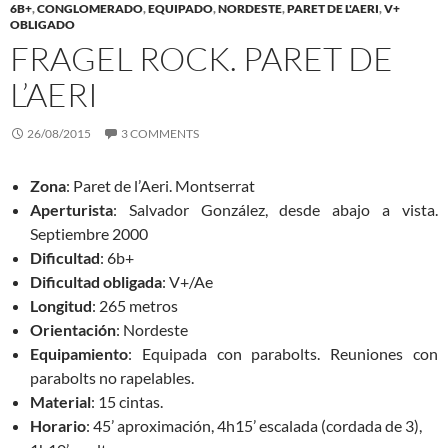
6B+
,
CONGLOMERADO
,
EQUIPADO
,
NORDESTE
,
PARET DE L'AERI
,
V+
OBLIGADO
FRAGEL ROCK. PARET DE
L’AERI
26/08/2015
3 COMMENTS
Zona
: Paret de l’Aeri. Montserrat
Aperturista
: Salvador González, desde abajo a vista.
Septiembre 2000
Dificultad
: 6b+
Dificultad obligada
: V+/Ae
Longitud
: 265 metros
Orientación
: Nordeste
Equipamiento
: Equipada con parabolts. Reuniones con
parabolts no rapelables.
Material
: 15 cintas.
Horario
: 45’ aproximación, 4h15’ escalada (cordada de 3),