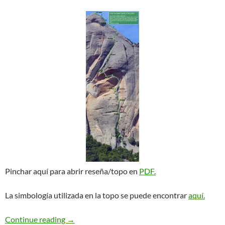
Pinchar aquí para abrir reseña/topo en
PDF.
La simbología utilizada en la topo se puede encontrar
aquí.
G.A.M de Diables
Continue reading
→