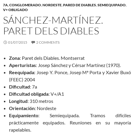
7A
,
CONGLOMERADO
,
NORDESTE
,
PARED DE DIABLES
,
SEMIEQUIPADO
,
V+ OBLIGADO
SÁNCHEZ-MARTÍNEZ.
PARET DELS DIABLES
01/07/2015
2 COMMENTS
Zona
: Paret dels Diables. Montserrat
Aperturistas
: Josep Sánchez y Cérsar Martínez (1970).
Reequipada:
Josep Y. Ponce, Josep Mª Porta y Xavier Buxó
(FEEC) 2004
Dificultad
: 7a
Dificultad obligada
: V+/A1
Longitud
: 310 metros
Orientación
: Nordeste
Equipamiento
: Semiequipada. Tramos difíciles
prácticamente equipados. Reuniones en su mayoría
rapelables.