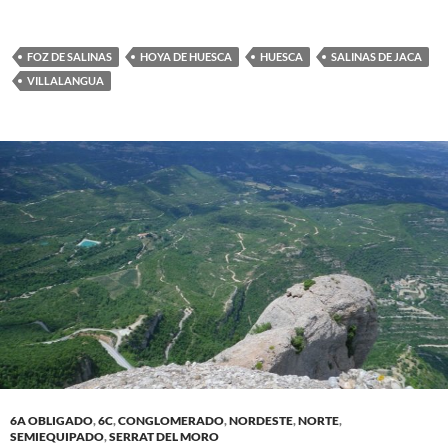
FOZ DE SALINAS
HOYA DE HUESCA
HUESCA
SALINAS DE JACA
VILLALANGUA
6A OBLIGADO
,
6C
,
CONGLOMERADO
,
NORDESTE
,
NORTE
,
SEMIEQUIPADO
,
SERRAT DEL MORO