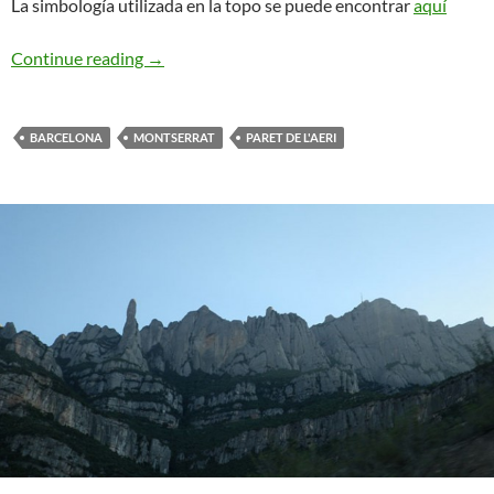
La simbología utilizada en la topo se puede encontrar
aquí
Fragel Rock. Paret de l’Aeri
Continue reading
→
BARCELONA
MONTSERRAT
PARET DE L'AERI