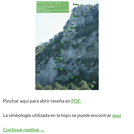
Pinchar aquí para abrir reseña en
PDF.
La simbología utilizada en la topo se puede encontrar
aquí
Diedros Perdidos. Foz de Salinas
Continue reading
→