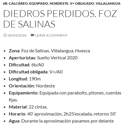
6B
,
CALCÁREO
,
EQUIPADO
,
NORDESTE
,
V+ OBLIGADO
,
VILLALANGUA
DIEDROS PERDIDOS. FOZ
DE SALINAS
06/04/2026
LEAVE A COMMENT
Zona
: Foz de Salinas. Villalangua. Huesca
Aperturistas:
Sueño Vertical 2020
Dificultad
: 6b/A0
Dificultad obligada
: V+/A0
Longitud
: 190m
Orientación
: Nordeste
Equipamiento
: Equipada con parabolts, pitones, cuerdas
fijas.
Material
: 22 cintas.
Horario
: 40’ aproximación, 2h25’escalada, retorno 50’
Agua
: Durante la aproximación pasamos por delante