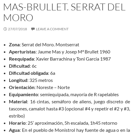
MAS-BRULLET. SERRAT DEL
MORO
27/07/2018
LEAVE A COMMENT
Zona
: Serrat del Moro. Montserrat
Aperturistas
: Jaume Mas y Josep Mª Brullet 1960
Reequipada
: Xavier Barrachina y Toni García 1987
Dificultad
: 6c
Dificultad obligada
: 6a
Longitud
: 325 metros
Orientación
: Noreste – Norte
Equipamiento
: semiequipada, mayoría de R rapelables
Material
: 16 cintas, semáforo de aliens, juego discreto de
tascones, camalot hasta #3 (opcional #4 y repetir el #2 y #3,
estribo)
Horario
: 25’ aproximación, 5h escalada, 1h45 retorno
Agua
: En el pueblo de Monistrol hay fuente de agua o en la