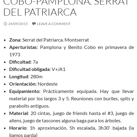
COBO-PAMPLONA. SERRAT
DEL PATRIARCA
24/09/2015
LEAVE A COMMENT
Zona
: Serrat del Patriarca. Montserrat
Aperturistas
: Pamplona y Benito Cobo en primavera de
1973
Dificultad
: 7a
Dificultad obligada
: V+/A1
Longitud
: 280m
Orientación
: Nordeste
Equipamiento:
Prácticamente equipada. Hay que llevar
material por los largos 3 y 5. Reuniones con buriles, spits y
parabolts antiguos.
Material
: 20 cintas, juego de friends hasta el #3, juego de
aliens, juego de tascones alguna baga para los árboles.
Horario
: 1h aproximación, 5h escalada, 3h30’ bajada (la
liamos parda)