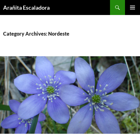
Skip
Search
Arañita Escaladora
to
PRIMAR
content
MENU
Category Archives: Nordeste