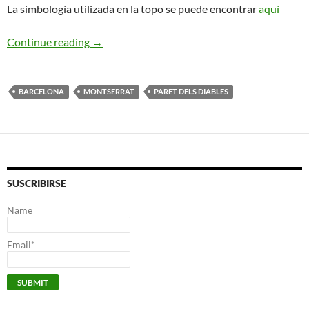
La simbología utilizada en la topo se puede encontrar
aquí
Sánchez-Martínez. Paret dels Diables
Continue reading
→
BARCELONA
MONTSERRAT
PARET DELS DIABLES
SUSCRIBIRSE
Name
Email*