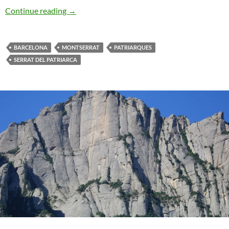
Cobo-Pamplona. Serrat del Patriarca
Continue reading
→
BARCELONA
MONTSERRAT
PATRIARQUES
SERRAT DEL PATRIARCA