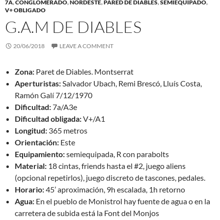
7A
,
CONGLOMERADO
,
NORDESTE
,
PARED DE DIABLES
,
SEMIEQUIPADO
,
V+ OBLIGADO
G.A.M DE DIABLES
20/06/2018
LEAVE A COMMENT
Zona:
Paret de Diables. Montserrat
Aperturistas:
Salvador Ubach, Remi Brescó, Lluís Costa,
Ramón Galí 7/12/1970
Dificultad:
7a/A3e
Dificultad obligada:
V+/A1
Longitud:
365 metros
Orientación:
Este
Equipamiento:
semiequipada, R con parabolts
Material:
18 cintas, friends hasta el #2, juego aliens
(opcional repetirlos), juego discreto de tascones, pedales.
Horario:
45’ aproximación, 9h escalada, 1h retorno
Agua:
En el pueblo de Monistrol hay fuente de agua o en la
carretera de subida está la Font del Monjos