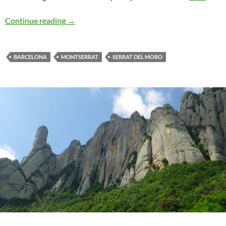
Mas-Brullet. Serrat Del Moro
Continue reading
→
BARCELONA
MONTSERRAT
SERRAT DEL MORO