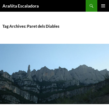
Skip
Search
Arañita Escaladora
to
PRIMAR
content
MENU
Tag Archives: Paret dels Diables