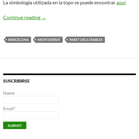
La simbología utilizada en la topo se puede encontrar
aquí
Sánchez-Martínez. Paret dels Diables
Continue reading
→
BARCELONA
MONTSERRAT
PARET DELS DIABLES
SUSCRIBIRSE
Name
Email*