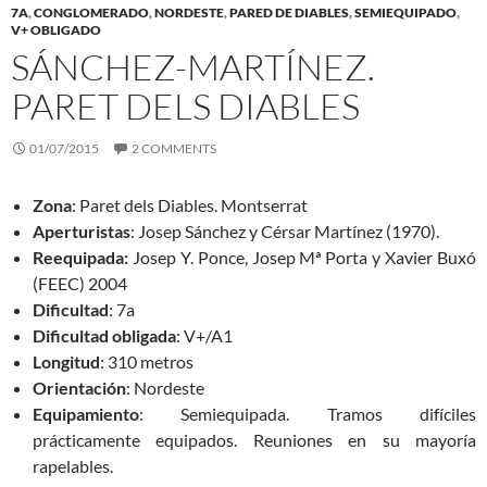
7A
,
CONGLOMERADO
,
NORDESTE
,
PARED DE DIABLES
,
SEMIEQUIPADO
,
V+ OBLIGADO
SÁNCHEZ-MARTÍNEZ.
PARET DELS DIABLES
01/07/2015
2 COMMENTS
Zona
: Paret dels Diables. Montserrat
Aperturistas
: Josep Sánchez y Cérsar Martínez (1970).
Reequipada:
Josep Y. Ponce, Josep Mª Porta y Xavier Buxó
(FEEC) 2004
Dificultad
: 7a
Dificultad obligada
: V+/A1
Longitud
: 310 metros
Orientación
: Nordeste
Equipamiento
: Semiequipada. Tramos difíciles
prácticamente equipados. Reuniones en su mayoría
rapelables.