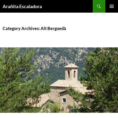
Skip
Search
Arañita Escaladora
to
PRIMAR
content
MENU
Category Archives: Alt Berguedà