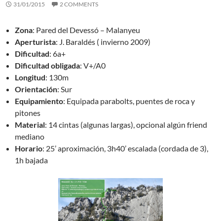
31/01/2015
2 COMMENTS
Zona
: Pared del Devessó – Malanyeu
Aperturista
: J. Baraldés ( invierno 2009)
Dificultad
: 6a+
Dificultad obligada
: V+/A0
Longitud
: 130m
Orientación
: Sur
Equipamiento
: Equipada parabolts, puentes de roca y
pitones
Material
: 14 cintas (algunas largas), opcional algún friend
mediano
Horario
: 25’ aproximación, 3h40’ escalada (cordada de 3),
1h bajada