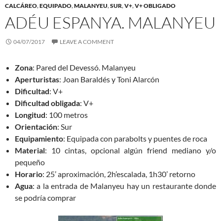
CALCÁREO
,
EQUIPADO
,
MALANYEU
,
SUR
,
V+
,
V+ OBLIGADO
ADÉU ESPANYA. MALANYEU
04/07/2017
LEAVE A COMMENT
Zona
: Pared del Devessó. Malanyeu
Aperturistas
: Joan Baraldés y Toni Alarcón
Dificultad
: V+
Dificultad
obligada
: V+
Longitud
: 100 metros
Orientación
: Sur
Equipamiento
: Equipada con parabolts y puentes de roca
Material
: 10 cintas, opcional algún friend mediano y/o
pequeño
Horario
: 25’ aproximación, 2h’escalada, 1h30’ retorno
Agua
: a la entrada de Malanyeu hay un restaurante donde
se podría comprar