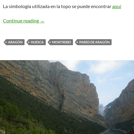
La simbología utilizada en la topo se puede encontrar
aquí
El Desliz. Montrebei
Continue reading
→
ARAGÓN
HUESCA
MONTREBEI
PARED DE ARAGÓN