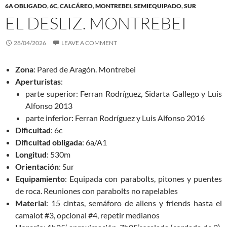
6A OBLIGADO
,
6C
,
CALCÁREO
,
MONTREBEI
,
SEMIEQUIPADO
,
SUR
EL DESLIZ. MONTREBEI
28/04/2026
LEAVE A COMMENT
Zona
: Pared de Aragón. Montrebei
Aperturistas
:
parte superior: Ferran Rodríguez, Sidarta Gallego y Luis
Alfonso 2013
parte inferior: Ferran Rodríguez y Luis Alfonso 2016
Dificultad
: 6c
Dificultad obligada
: 6a/A1
Longitud
: 530m
Orientación
: Sur
Equipamiento
: Equipada con parabolts, pitones y puentes
de roca. Reuniones con parabolts no rapelables
Material
: 15 cintas, semáforo de aliens y friends hasta el
camalot #3, opcional #4, repetir medianos