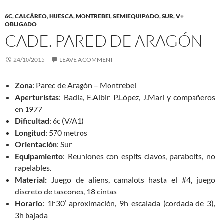
6C
,
CALCÁREO
,
HUESCA
,
MONTREBEI
,
SEMIEQUIPADO
,
SUR
,
V+
OBLIGADO
CADE. PARED DE ARAGÓN
24/10/2015
LEAVE A COMMENT
Zona
: Pared de Aragón – Montrebei
Aperturistas
: Badia, E.Albir, P.López, J.Mari y compañeros
en 1977
Dificultad
: 6c (V/A1)
Longitud
: 570 metros
Orientación
: Sur
Equipamiento
: Reuniones con espits clavos, parabolts, no
rapelables.
Material:
Juego de aliens, camalots hasta el #4, juego
discreto de tascones, 18 cintas
Horario
: 1h30’ aproximación, 9h escalada (cordada de 3),
3h bajada