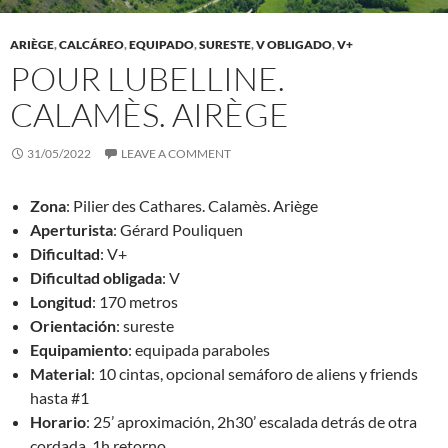
ARIÈGE
,
CALCÁREO
,
EQUIPADO
,
SURESTE
,
V OBLIGADO
,
V+
POUR LUBELLINE.
CALAMÈS. AIRÈGE
31/05/2022
LEAVE A COMMENT
Zona
: Pilier des Cathares. Calamès. Ariège
Aperturista
: Gérard Pouliquen
Dificultad
: V+
Dificultad obligada
: V
Longitud
: 170 metros
Orientación
: sureste
Equipamiento
: equipada paraboles
Material
: 10 cintas, opcional semáforo de aliens y friends
hasta #1
Horario
: 25’ aproximación, 2h30’ escalada detrás de otra
cordada, 1h retorno