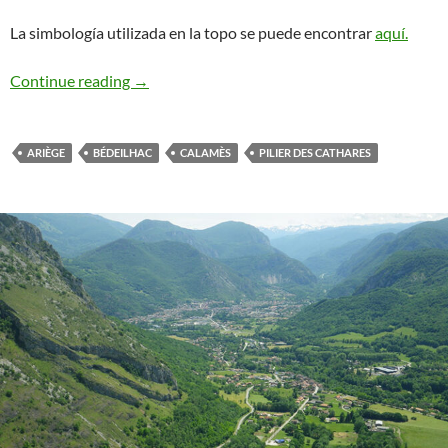
La simbología utilizada en la topo se puede encontrar
aquí.
Les Pilier des Cathares. Calamès. Ariège
Continue reading
→
ARIÈGE
BÉDEILHAC
CALAMÈS
PILIER DES CATHARES