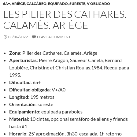
6A+
,
ARIÈGE
,
CALCÁREO
,
EQUIPADO
,
SURESTE
,
V OBLIGADO
LES PILIER DES CATHARES.
CALAMÈS. ARIÈGE
03/06/2022
LEAVE A COMMENT
Zona
: Pilier des Cathares. Calamès. Ariège
Aperturistas
: Pierre Aragon, Sauveur Canela, Bernard
Loubière, Christine et Christian Roujas.1984. Reequipada
1995.
Dificultad
: 6a+
Dificultad obligada
: V+/A0
Longitud
: 195 metros
Orientación
: sureste
Equipamiento
: equipada paraboles
Material
: 10 cintas, opcional semáforo de aliens y friends
hasta #1
Horario
: 25’ aproximación, 3h30’ escalada, 1h retorno