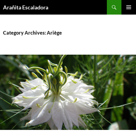
Skip
Search
Arañita Escaladora
to
PRIMAR
content
MENU
Category Archives: Ariège