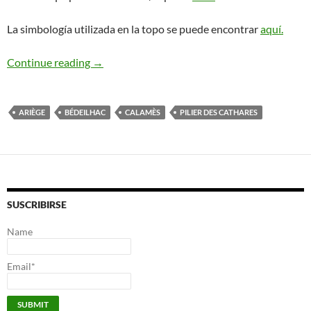
La simbología utilizada en la topo se puede encontrar
aquí.
Pour Lubelline. Calamès. Airège
Continue reading
→
ARIÈGE
BÉDEILHAC
CALAMÈS
PILIER DES CATHARES
SUSCRIBIRSE
Name
Email*