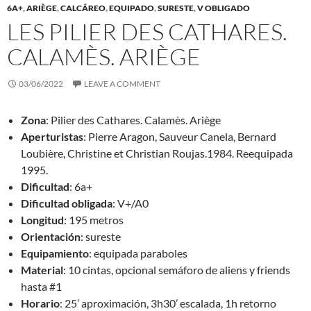
6A+
,
ARIÈGE
,
CALCÁREO
,
EQUIPADO
,
SURESTE
,
V OBLIGADO
LES PILIER DES CATHARES.
CALAMÈS. ARIÈGE
03/06/2022
LEAVE A COMMENT
Zona
: Pilier des Cathares. Calamès. Ariège
Aperturistas
: Pierre Aragon, Sauveur Canela, Bernard
Loubière, Christine et Christian Roujas.1984. Reequipada
1995.
Dificultad
: 6a+
Dificultad obligada
: V+/A0
Longitud
: 195 metros
Orientación
: sureste
Equipamiento
: equipada paraboles
Material
: 10 cintas, opcional semáforo de aliens y friends
hasta #1
Horario
: 25’ aproximación, 3h30’ escalada, 1h retorno