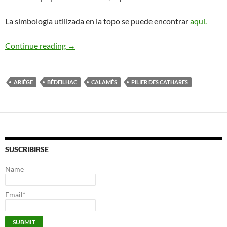
La simbología utilizada en la topo se puede encontrar
aquí.
Pour Lubelline. Calamès. Airège
Continue reading
→
ARIÈGE
BÉDEILHAC
CALAMÈS
PILIER DES CATHARES
SUSCRIBIRSE
Name
Email*