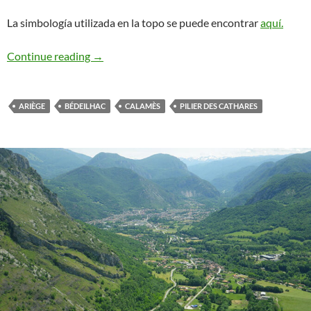
La simbología utilizada en la topo se puede encontrar
aquí.
Les Pilier des Cathares. Calamès. Ariège
Continue reading
→
ARIÈGE
BÉDEILHAC
CALAMÈS
PILIER DES CATHARES