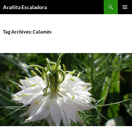
Skip
Search
Arañita Escaladora
to
PRIMAR
content
MENU
Tag Archives: Calamès