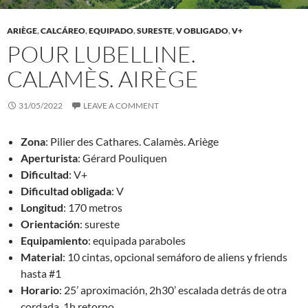
ARIÈGE
,
CALCÁREO
,
EQUIPADO
,
SURESTE
,
V OBLIGADO
,
V+
POUR LUBELLINE.
CALAMÈS. AIRÈGE
31/05/2022
LEAVE A COMMENT
Zona
: Pilier des Cathares. Calamès. Ariège
Aperturista
: Gérard Pouliquen
Dificultad
: V+
Dificultad obligada
: V
Longitud
: 170 metros
Orientación
: sureste
Equipamiento
: equipada paraboles
Material
: 10 cintas, opcional semáforo de aliens y friends
hasta #1
Horario
: 25’ aproximación, 2h30’ escalada detrás de otra
cordada, 1h retorno