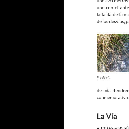
unos 20 metros 
une con el ant
la falda de la 
de los desvíos, 
Pie de vía
de vía tendre
conmemorativa 
La Vía
•
L1 (V- – 35m)