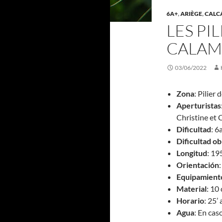
6A+
,
ARIÈGE
,
CALC
LES PI
CALAMÈ
03/06/2022
Zona
: Pilier
Aperturistas
Christine et 
Dificultad
: 6
Dificultad ob
Longitud
: 19
Orientación
Equipamient
Material
: 10
Horario
: 25’
Agua
: En cas