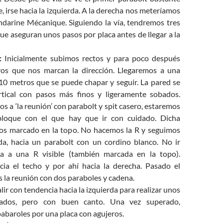
e, irse hacia la izquierda. A la derecha nos meteríamos
ndarine Mécanique. Siguiendo la vía, tendremos tres
e aseguran unos pasos por placa antes de llegar a la
:
Inicialmente subimos rectos y para poco después
ros que nos marcan la dirección. Llegaremos a una
10 metros que se puede chapar y seguir. La pared se
tical con pasos más finos y ligeramente sobados.
 a ‘la reunión’ con parabolt y spit casero, estaremos
loque con el que hay que ir con cuidado. Dicha
mos marcado en la topo. No hacemos la R y seguimos
rda, hacia un parabolt con un cordino blanco. No ir
ha a una R visible (también marcada en la topo).
ia el techo y por ahí hacia la derecha. Pasado el
 la reunión con dos paraboles y cadena.
lir con tendencia hacia la izquierda para realizar unos
ados, pero con buen canto. Una vez superado,
abaroles por una placa con agujeros.