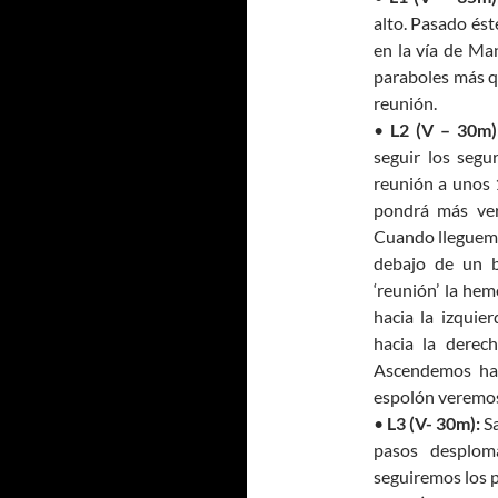
alto. Pasado ést
en la vía de Ma
paraboles más qu
reunión.
•
L2 (V – 30m)
seguir los segu
reunión a unos 
pondrá más ver
Cuando lleguemos
debajo de un b
‘reunión’ la he
hacia la izquie
hacia la derec
Ascendemos hac
espolón veremos
•
L3 (V- 30m):
Sa
pasos desplom
seguiremos los p