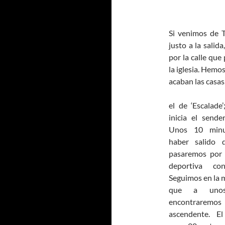
Si venimos de T
justo a la sali
por la calle que
la iglesia. Hemos
acaban las casas
el de ‘Escalade
inicia el sende
Unos 10 minu
haber salido d
pasaremos por 
deportiva co
Seguimos en la m
que a uno
encontraremos 
ascendente. E