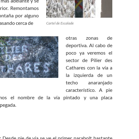
más adelante y se
erior. Remontamos
montaña por alguno
pasando cerca de
Cartel de Escalade
otras zonas de
deportiva. Al cabo de
poco ya veremos el
sector de Pilier des
Cathares con la vía a
la izquierda de un
techo anaranjado
característico. A pie
mos el nombre de la vía pintado y una placa
pegada.
:
Desde pie de vía se ve el primer parabolt bastante