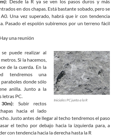
m):
Desde la R ya se ven los pasos duros y más
ntrados en dos chapas. Está bastante sobado, pero se
 A0. Una vez superado, habrá que ir con tendencia
da. Pasado el espolón subiremos por un terreno fácil
Hay una reunión
 se puede realizar al
metros. Si la hacemos,
ce de la cuerda. En la
red tendremos una
 paraboles donde sólo
ene anilla. Junto a la
s letras PC.
Iniciales PC junto a la R
30m):
Subir rectos
chapas hacia el lado
cho. Justo antes de llegar al techo tendremos el paso
asar el techo por debajo hacia la izquierda para, a
der con tendencia hacia la derecha hasta la R