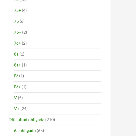
7a+
(4)
7b
(6)
7b+
(2)
7c+
(2)
8a
(1)
8a+
(1)
IV
(1)
IV+
(1)
V
(5)
V+
(24)
Dificultad obligada
(210)
6a obligado
(65)