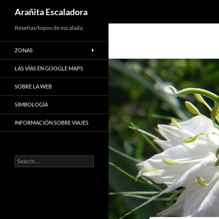
Search
Arañita Escaladora
Skip
Reseñas/topos de escalada
to
ZONAS
content
LAS VÍAS EN GOOGLE MAPS
SOBRE LA WEB
SIMBOLOGÍA
INFORMACIÓN SOBRE VIAJES
Search
for: