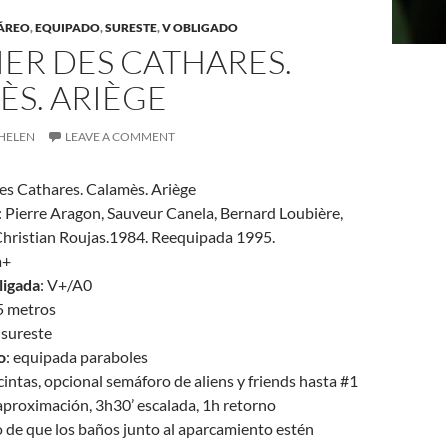
ÁREO
,
EQUIPADO
,
SURESTE
,
V OBLIGADO
LIER DES CATHARES.
S. ARIÈGE
HELEN
LEAVE A COMMENT
 des Cathares. Calamès. Ariège
: Pierre Aragon, Sauveur Canela, Bernard Loubière,
Christian Roujas.1984. Reequipada 1995.
a+
ligada
: V+/A0
5 metros
: sureste
o
: equipada paraboles
 cintas, opcional semáforo de aliens y friends hasta #1
 aproximación, 3h30’ escalada, 1h retorno
o de que los baños junto al aparcamiento estén