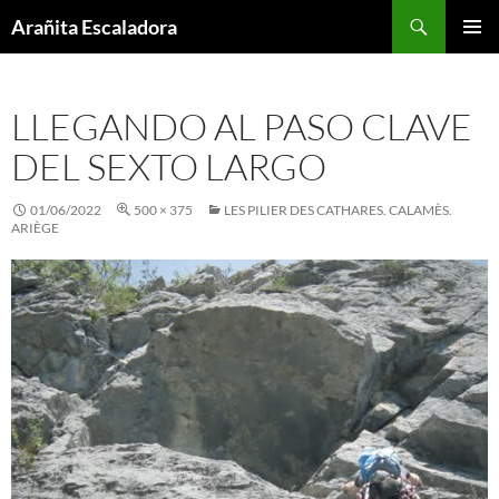
Skip
Search
Arañita Escaladora
to
PRIMAR
content
MENU
LLEGANDO AL PASO CLAVE
DEL SEXTO LARGO
01/06/2022
500 × 375
LES PILIER DES CATHARES. CALAMÈS.
ARIÈGE