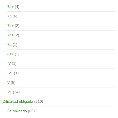
7a+
(4)
7b
(6)
7b+
(2)
7c+
(2)
8a
(1)
8a+
(1)
IV
(1)
IV+
(1)
V
(5)
V+
(24)
Dificultad obligada
(210)
6a obligado
(65)