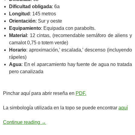
Dificultad obligada
: 6a
Longitud
: 145 metros
Orientación
: Sur y oeste
Equipamiento
: Equipada con parabolts.
Material
: 12 cintas, (recomendable semáforo de aliens y
camalot 0,75 o totem verde)
Horario
: aproximación,’ escalada,’ descenso (incluyendo
rápeles)
Agua
: En el aparcamiento hay fuente de agua no tratada
pero canalizada
Pinchar aquí para abrir reseña en
PDF.
La simbología utilizada en la topo se puede encontrar
aquí
Le Réveil Des Nummulites. Ubaye
Continue reading
→