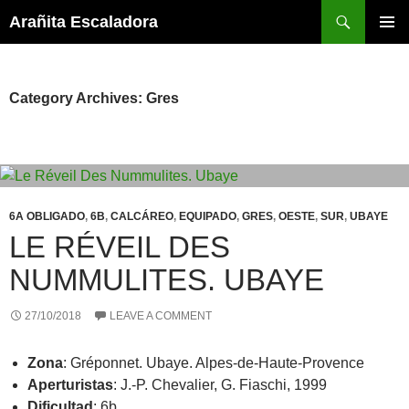
Skip
Search
Arañita Escaladora
to
PRIMAR
content
MENU
Category Archives: Gres
6A OBLIGADO
,
6B
,
CALCÁREO
,
EQUIPADO
,
GRES
,
OESTE
,
SUR
,
UBAYE
LE RÉVEIL DES
NUMMULITES. UBAYE
27/10/2018
LEAVE A COMMENT
Zona
: Gréponnet. Ubaye. Alpes-de-Haute-Provence
Aperturistas
: J.-P. Chevalier, G. Fiaschi, 1999
Dificultad
: 6b