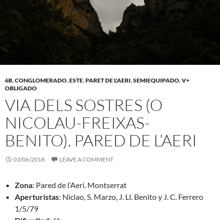
6B
,
CONGLOMERADO
,
ESTE
,
PARET DE L'AERI
,
SEMIEQUIPADO
,
V+
OBLIGADO
VIA DELS SOSTRES (O
NICOLAU-FREIXAS-
BENITO). PARED DE L’AERI
03/06/2018
LEAVE A COMMENT
Zona
: Pared de l’Aeri. Montserrat
Aperturistas
: Niclao, S. Marzo, J. Ll. Benito y J. C. Ferrero
1/5/79