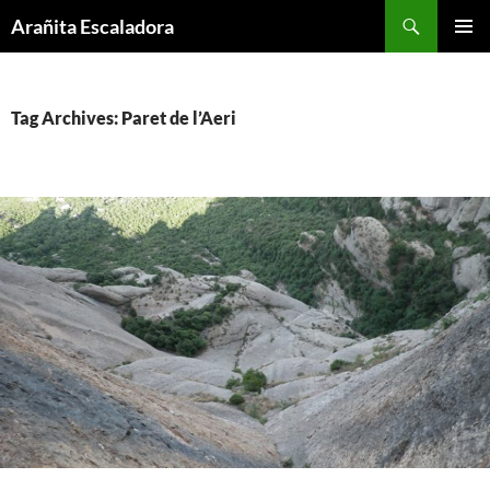
Skip
Search
Arañita Escaladora
to
PRIMAR
content
MENU
Tag Archives: Paret de l’Aeri