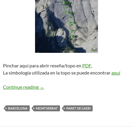
Pinchar aquí para abrir reseña/topo en
PDF.
La simbología utilizada en la topo se puede encontrar
aquí
Fragel Rock. Paret de l’Aeri
Continue reading
→
BARCELONA
MONTSERRAT
PARET DE L'AERI