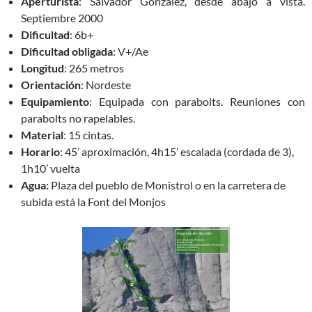
Aperturista
: Salvador González, desde abajo a vista.
Septiembre 2000
Dificultad
: 6b+
Dificultad obligada
: V+/Ae
Longitud
: 265 metros
Orientación
: Nordeste
Equipamiento
: Equipada con parabolts. Reuniones con
parabolts no rapelables.
Material
: 15 cintas.
Horario
: 45’ aproximación, 4h15’ escalada (cordada de 3),
1h10’ vuelta
Agua:
Plaza del pueblo de Monistrol o en la carretera de
subida está la Font del Monjos