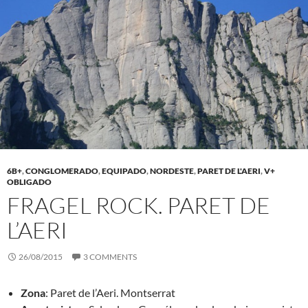
6B+
,
CONGLOMERADO
,
EQUIPADO
,
NORDESTE
,
PARET DE L'AERI
,
V+
OBLIGADO
FRAGEL ROCK. PARET DE
L’AERI
26/08/2015
3 COMMENTS
Zona
: Paret de l’Aeri. Montserrat