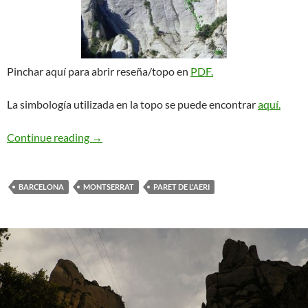
Pinchar aquí para abrir reseña/topo en
PDF.
La simbología utilizada en la topo se puede encontrar
aquí.
Pany Ferrera + Electric Ladyland. Montserrat
Continue reading
→
BARCELONA
MONTSERRAT
PARET DE L'AERI