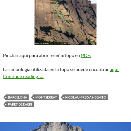
Pinchar aquí para abrir reseña/topo en
PDF.
La simbología utilizada en la topo se puede encontrar
aquí.
Via dels Sostres (o Nicolau-Freixas-Benito). Pa
Continue reading
→
BARCELONA
MONTSERRAT
NICOLAU-FREIXAS-BENITO
PARET DE L'AERI