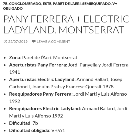
7B
,
CONGLOMERADO
,
ESTE
,
PARET DE L'AERI
,
SEMIEQUIPADO
,
V+
OBLIGADO
PANY FERRERA + ELECTRIC
LADYLAND. MONTSERRAT
25/07/2019
LEAVE A COMMENT
Zona
: Paret de l’Aeri. Montserrat
Aperturistas Pany Ferrera:
Jordi Panyella y Jordi Ferrera
1941
Aperturistas Electric Ladyland:
Armand Ballart, Josep
Carbonell, Joaquím Prats y Francesc Queralt 1978
Reequipadores Pany Ferrera:
Jordi Martí y Luis Alfonso
1992
Reequipadores Electric Ladyland:
Armand Ballard, Jordi
Martí y Luis Alfonso 1992
Dificultad
: 7b
Dificultad obligada
: V+/A1