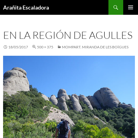
Skip
Search
Arañita Escaladora
to
PRIMAR
content
MENU
EN LA REGIÓN DE AGULLES
18/05/2017
500 × 375
MOMPART. MIRANDA DE LES BOÏGUES