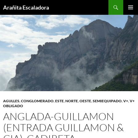
Skip
Search
Arañita Escaladora
to
PRIMAR
content
MENU
AGULLES
,
CONGLOMERADO
,
ESTE
,
NORTE
,
OESTE
,
SEMIEQUIPADO
,
V+
,
V+
OBLIGADO
ANGLADA-GUILLAMON
(ENTRADA GUILLAMON &