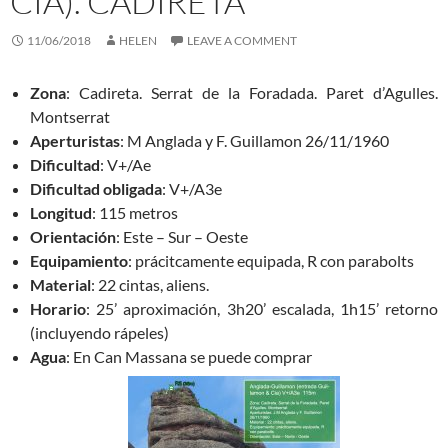
CIA). CADIRETA
11/06/2018
HELEN
LEAVE A COMMENT
Zona
: Cadireta. Serrat de la Foradada. Paret d’Agulles.
Montserrat
Aperturistas
: M Anglada y F. Guillamon 26/11/1960
Dificultad
: V+/Ae
Dificultad obligada
: V+/A3e
Longitud
: 115 metros
Orientación
: Este – Sur – Oeste
Equipamiento
: prácitcamente equipada, R con parabolts
Material
: 22 cintas, aliens.
Horario
: 25’ aproximación, 3h20’ escalada, 1h15’ retorno
(incluyendo rápeles)
Agua
: En Can Massana se puede comprar