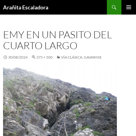
Skip
Search
Arañita Escaladora
to
PRIMAR
content
MENU
EMY EN UN PASITO DEL
CUARTO LARGO
30/08/2024
375 × 500
VÍA CLÁSICA. GAVARNIE