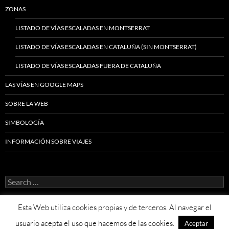
ZONAS
LISTADO DE VÍAS ESCALADAS EN MONTSERRAT
LISTADO DE VÍAS ESCALADAS EN CATALUÑA (SIN MONTSERRAT)
LISTADO DE VÍAS ESCALADAS FUERA DE CATALUÑA
LAS VÍAS EN GOOGLE MAPS
SOBRE LA WEB
SIMBOLOGÍA
INFORMACIÓN SOBRE VIAJES
Search
for:
Esta Web utiliza cookies propias y de terceros. Al navegar el
usuario acepta el uso que hacemos de las cookies.
Aceptar
Proudly powered by WordPress