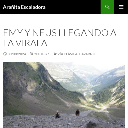
Skip
Search
Arañita Escaladora
to
PRIMAR
content
MENU
EMY Y NEUS LLEGANDO A
LA VIRALA
30/08/2024
500 × 375
VÍA CLÁSICA. GAVARNIE