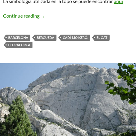
La simbología utilizada en la topo se puede encontrar
aquí
Homedes. Pedraforca
Continue reading
→
BARCELONA
BERGUEDÀ
CADÍ-MOIXERÓ.
EL GAT
PEDRAFORCA