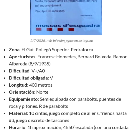
2/7/2026, más info uim_pgme en instagram
Zona
:
El Gat. Pollegó Superior. Pedraforca
Aperturistas
:
Francesc Homedes, Bernard Boixeda, Ramon
Albareda (8/9/1935)
Dificultad
:
V+/A0
Dificultad
obligada
:
V
Longitud
:
400 metros
Orientación
:
Norte
Equipamiento
:
Semiequipada con parabolts, puentes de
roca y pitones. R de parabolts
Material
:
10 cintas, juego completo de aliens, friends hasta
#3, juego discreto de tascones
Horario
:
1h aproximación, 4h50’ escalada (con una cordada