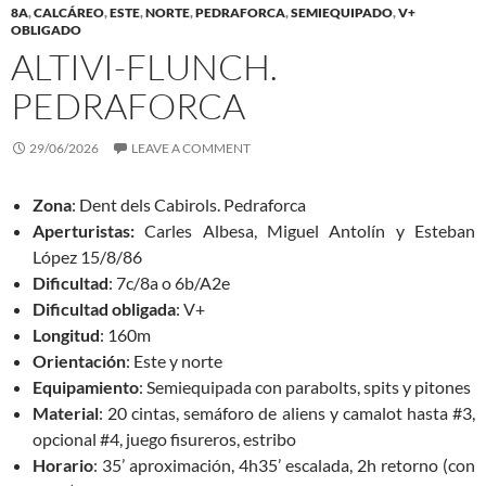
8A
,
CALCÁREO
,
ESTE
,
NORTE
,
PEDRAFORCA
,
SEMIEQUIPADO
,
V+
OBLIGADO
ALTIVI-FLUNCH.
PEDRAFORCA
29/06/2026
LEAVE A COMMENT
Zona
: Dent dels Cabirols. Pedraforca
Aperturistas:
Carles Albesa, Miguel Antolín y Esteban
López 15/8/86
Dificultad
: 7c/8a o 6b/A2e
Dificultad obligada
: V+
Longitud
: 160m
Orientación
: Este y norte
Equipamiento
: Semiequipada con parabolts, spits y pitones
Material
: 20 cintas, semáforo de aliens y camalot hasta #3,
opcional #4, juego fisureros, estribo
Horario
: 35’ aproximación, 4h35’ escalada, 2h retorno (con