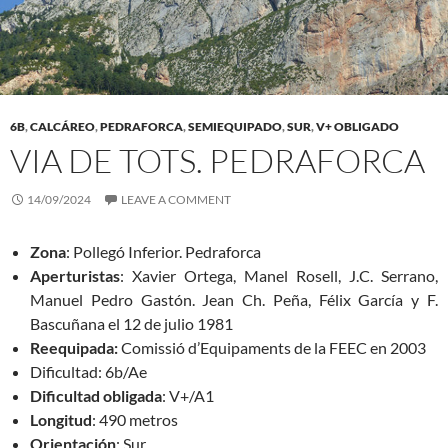
6B
,
CALCÁREO
,
PEDRAFORCA
,
SEMIEQUIPADO
,
SUR
,
V+ OBLIGADO
VIA DE TOTS. PEDRAFORCA
14/09/2024
LEAVE A COMMENT
Zona
: Pollegó Inferior. Pedraforca
Aperturistas
: Xavier Ortega, Manel Rosell, J.C. Serrano,
Manuel Pedro Gastón. Jean Ch. Peña, Félix García y F.
Bascuñana el 12 de julio 1981
Reequipada:
Comissió d’Equipaments de la FEEC en 2003
Dificultad: 6b/Ae
Dificultad obligada
: V+/A1
Longitud
: 490 metros
Orientación
: Sur