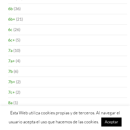
6b
(36)
6b+
(21)
6c
(26)
6c+
(5)
7a
(10)
7a+
(4)
7b
(6)
7b+
(2)
7c+
(2)
8a
(1)
Esta Web utiliza cookies propias y de terceros. Al navegar el
8a+
(1)
usuario acepta el uso que hacemos de las cookies.
Aceptar
IV
(1)