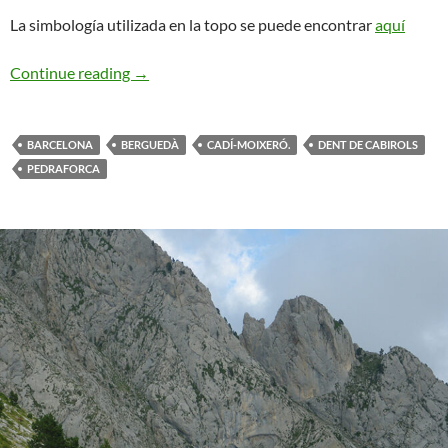
La simbología utilizada en la topo se puede encontrar
aquí
Altivi-Flunch. Pedraforca
Continue reading
→
BARCELONA
BERGUEDÀ
CADÍ-MOIXERÓ.
DENT DE CABIROLS
PEDRAFORCA