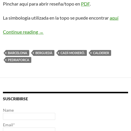
Pinchar aquí para abrir reseña/topo en
PDF
.
La simbología utilizada en la topo se puede encontrar
aquí
Cerdà-Vergés + Cerdà-Pokorski. Pedraforca
Continue reading
→
BARCELONA
BERGUEDÀ
CADÍ-MOIXERÓ.
CALDERER
PEDRAFORCA
SUSCRIBIRSE
Name
Email*