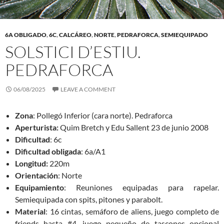
6A OBLIGADO
,
6C
,
CALCÁREO
,
NORTE
,
PEDRAFORCA
,
SEMIEQUIPADO
SOLSTICI D’ESTIU.
PEDRAFORCA
06/08/2025
LEAVE A COMMENT
Zona
: Pollegó Inferior (cara norte). Pedraforca
Aperturista:
Quim Bretch y Edu Sallent 23 de junio 2008
Dificultad
: 6c
Dificultad obligada
: 6a/A1
Longitud:
220m
Orientación
: Norte
Equipamiento
: Reuniones equipadas para rapelar.
Semiequipada con spits, pitones y parabolt.
Material
: 16 cintas, semáforo de aliens, juego completo de
friends hasta #4, juego pequeño de tascones opcional