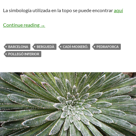
La simbología utilizada en la topo se puede encontrar
aquí
Cami del Tro. Pedraforca
Continue reading
→
BARCELONA
BERGUEDÀ
CADÍ-MOIXERÓ.
PEDRAFORCA
POLLEGÓ INFERIOR