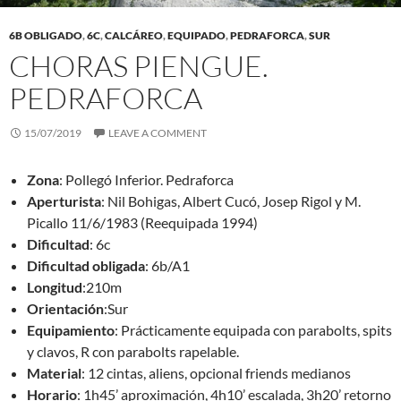
6B OBLIGADO
,
6C
,
CALCÁREO
,
EQUIPADO
,
PEDRAFORCA
,
SUR
CHORAS PIENGUE.
PEDRAFORCA
15/07/2019
LEAVE A COMMENT
Zona
: Pollegó Inferior. Pedraforca
Aperturista
: Nil Bohigas, Albert Cucó, Josep Rigol y M.
Picallo 11/6/1983 (Reequipada 1994)
Dificultad
: 6c
Dificultad obligada
: 6b/A1
Longitud
:210m
Orientación
:Sur
Equipamiento
: Prácticamente equipada con parabolts, spits
y clavos, R con parabolts rapelable.
Material
: 12 cintas, aliens, opcional friends medianos
Horario
: 1h45’ aproximación, 4h10’ escalada, 3h20’ retorno