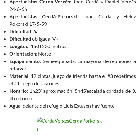
Aperturistas Cerdà-Vergés
: Joan Cerdà y Daniel Vergés
24-6-66
Aperturistas Cerdà-Pokorski
: Joan Cerdà y Heinz
Pokorski 17-5-59
Dificultad
: 6a
Dificultad
obligada: V+
Longitud
: 150+220 metros
Orientación
: Norte
Equipamiento
: Semi-equipada. La mayoría de reuniones a
reforzar.
Material
: 12 cintas, juego de friends hasta el #3 repetimos
el #1, juego de tascones
Horario
: 1h20’ aproximación, 5h45’escalada cordada de 3,
4h retorno
Agua
: delante del refugio Lluís Estasen hay fuente