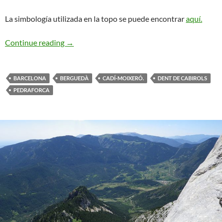
La simbología utilizada en la topo se puede encontrar
aquí.
Vía del Guarda. Pedraforca
Continue reading
→
BARCELONA
BERGUEDÀ
CADÍ-MOIXERÓ.
DENT DE CABIROLS
PEDRAFORCA