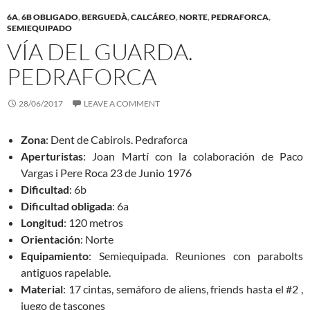
6A
,
6B OBLIGADO
,
BERGUEDÀ
,
CALCÁREO
,
NORTE
,
PEDRAFORCA
,
SEMIEQUIPADO
VÍA DEL GUARDA.
PEDRAFORCA
28/06/2017
LEAVE A COMMENT
Zona
: Dent de Cabirols. Pedraforca
Aperturistas
: Joan Martí con la colaboración de Paco
Vargas i Pere Roca 23 de Junio 1976
Dificultad
: 6b
Dificultad
obligada
: 6a
Longitud
: 120 metros
Orientación
: Norte
Equipamiento
: Semiequipada. Reuniones con parabolts
antiguos rapelable.
Material
: 17 cintas, semáforo de aliens, friends hasta el #2 ,
juego de tascones