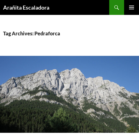
Skip
Search
Arañita Escaladora
to
PRIMAR
content
MENU
Tag Archives: Pedraforca