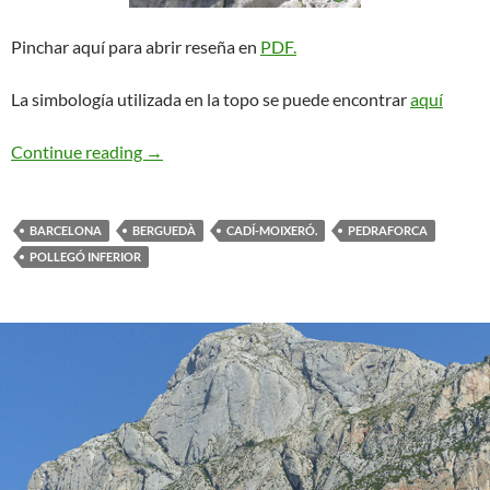
Pinchar aquí para abrir reseña en
PDF.
La simbología utilizada en la topo se puede encontrar
aquí
Solstici d’Estiu. Pedraforca
Continue reading
→
BARCELONA
BERGUEDÀ
CADÍ-MOIXERÓ.
PEDRAFORCA
POLLEGÓ INFERIOR