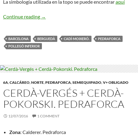
La simbología utilizada en la topo se puede encontrar
aquí
The Passenger. Pedraforca
Continue reading
→
BARCELONA
BERGUEDÀ
CADÍ-MOIXERÓ.
PEDRAFORCA
POLLEGÓ INFERIOR
6A
,
CALCÁREO
,
NORTE
,
PEDRAFORCA
,
SEMIEQUIPADO
,
V+ OBLIGADO
CERDÀ-VERGÉS + CERDÀ-
POKORSKI. PEDRAFORCA
12/07/2016
1 COMMENT
Zona
: Calderer. Pedraforca