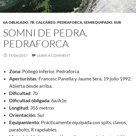
6A OBLIGADO
,
7B
,
CALCÁREO
,
PEDRAFORCA
,
SEMIEQUIPADO
,
SUR
SOMNI DE PEDRA.
PEDRAFORCA
19/06/2017
LEAVE A COMMENT
Zona
: Pollegó Inferior. Pedraforca
Aperturistas
: Francesc Panella y Jaume Sera, 19 julio 1992.
Abierta desde arriba.
Dificultad
: 7b
Dificultad obligada
: 6a/A1e
Longitud
: 355 metros
Orientación
: Sur
Equipamiento
: Prácticamente equipada con spits, clavos,
parabolts, R rapelables.