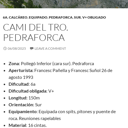
6A
,
CALCÁREO
,
EQUIPADO
,
PEDRAFORCA
,
SUR
,
V+ OBLIGADO
CAMI DEL TRO.
PEDRAFORCA
06/08/2025
LEAVE A COMMENT
Zona
: Pollegó Inferior (cara sur). Pedraforca
Aperturista:
Francesc Pañella y Francesc Suñol 26 de
agosto 1993
Dificultad
: 6a
Dificultad obligada
: V+
Longitud:
150m
Orientación
: Sur
Equipamiento
: Equipada con spits, pitones y puente de
roca. Reuniones rapelables
Material
: 16 cintas.