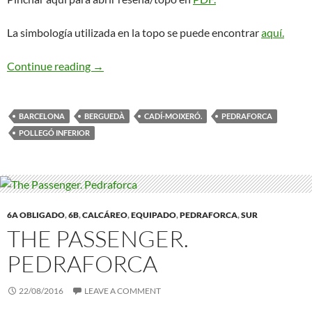
La simbología utilizada en la topo se puede encontrar
aquí.
Somni de Pedra. Pedraforca
Continue reading
→
BARCELONA
BERGUEDÀ
CADÍ-MOIXERÓ.
PEDRAFORCA
POLLEGÓ INFERIOR
6A OBLIGADO
,
6B
,
CALCÁREO
,
EQUIPADO
,
PEDRAFORCA
,
SUR
THE PASSENGER.
PEDRAFORCA
22/08/2016
LEAVE A COMMENT