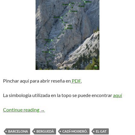
Pinchar aquí para abrir reseña en
PDF.
La simbología utilizada en la topo se puede encontrar
aquí
Homedes. Pedraforca
Continue reading
→
BARCELONA
BERGUEDÀ
CADÍ-MOIXERÓ.
EL GAT