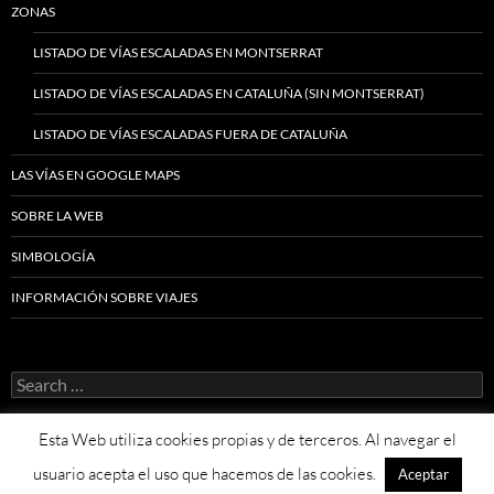
ZONAS
LISTADO DE VÍAS ESCALADAS EN MONTSERRAT
LISTADO DE VÍAS ESCALADAS EN CATALUÑA (SIN MONTSERRAT)
LISTADO DE VÍAS ESCALADAS FUERA DE CATALUÑA
LAS VÍAS EN GOOGLE MAPS
SOBRE LA WEB
SIMBOLOGÍA
INFORMACIÓN SOBRE VIAJES
Search
for:
Esta Web utiliza cookies propias y de terceros. Al navegar el
usuario acepta el uso que hacemos de las cookies.
Aceptar
Proudly powered by WordPress