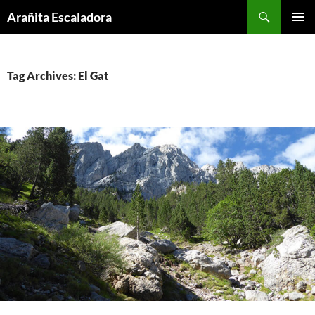
Skip
Search
Arañita Escaladora
to
PRIMAR
content
MENU
Tag Archives: El Gat