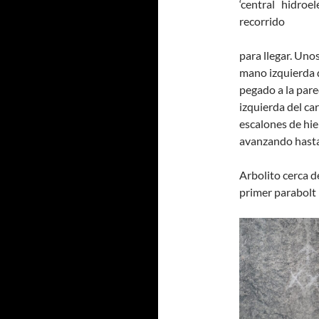
‘
central
hidroel
recorrido
para llegar
. Uno
mano izquierda 
pegado a la pared
izquierda del ca
escalones de hi
avanzando
hasta
Arbolito cerca de
primer parabolt