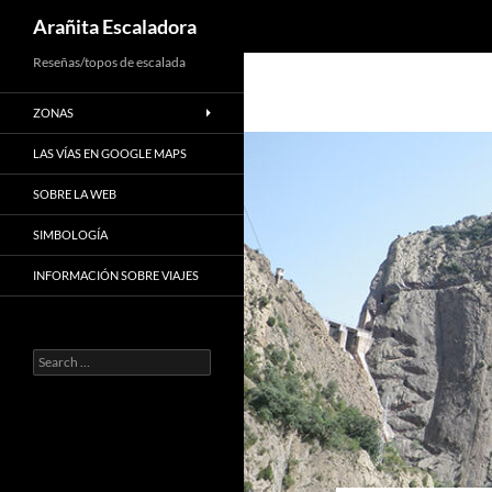
Search
Arañita Escaladora
Skip
Reseñas/topos de escalada
to
ZONAS
content
LAS VÍAS EN GOOGLE MAPS
SOBRE LA WEB
SIMBOLOGÍA
INFORMACIÓN SOBRE VIAJES
Search
for: