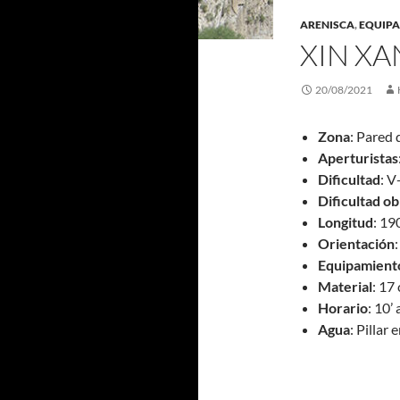
ARENISCA
,
EQUIP
XIN XA
20/08/2021
Zona
: Pared 
Aperturistas
Dificultad
: V
Dificultad ob
Longitud
: 19
Orientación
Equipamient
Material
: 17
Horario
: 10’
Agua
: Pillar