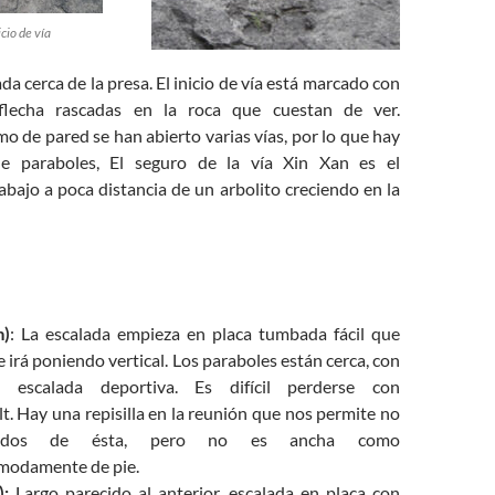
cio de vía
da cerca de
la presa
.
E
l
inicio de vía
está marcado con
flecha
rascadas en la roca
que
cuesta
n
de ver.
mo de
pared
se han abierto
varias vías
, por lo que
hay
 de
paraboles
,
El
seguro
de la vía Xin Xan es el
abajo a poca distancia de un arbolito creciendo en la
m)
: La escalada empieza en placa tumbada fácil que
 irá poniendo vertical. Los paraboles están cerca, con
 escalada deportiva. Es difícil perderse con
t. Hay una repisilla en la reunión que nos permite no
gados de ésta, pero no es ancha como
ómodamente de pie.
):
Largo parecido al anterior, escalada en placa con