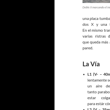
Doble X marcando el ini
una placa tumba
dos
X
y
una 
En
el
mism
o
tra
vari
a
s ristras
que
queda
más 
pared.
La Vía
L1 (V- – 40
lentamente se
un aire de
tanto parabol
estar col
para estár c
L2 (V – 35m