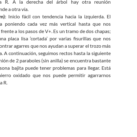
a R. A la derecha del árbol hay otra reunión
de a otra vía.
m):
Inicio fácil con tendencia hacia la izquierda. El
va poniendo cada vez más vertical hasta que nos
frente a los pasos de V+. Es un tramo de dos chapas;
na placa lisa ‘cortada’ por varias fisurillas que nos
ontrar agarres que nos ayudan a superar el trozo más
 vía. A continuación, seguimos rectos hasta la siguiente
nión de 2 paraboles (sin anilla) se encuentra bastante
rsona bajita puede tener problemas para llegar. Está
hierro oxidado que nos puede permitir agarrarnos
a R.