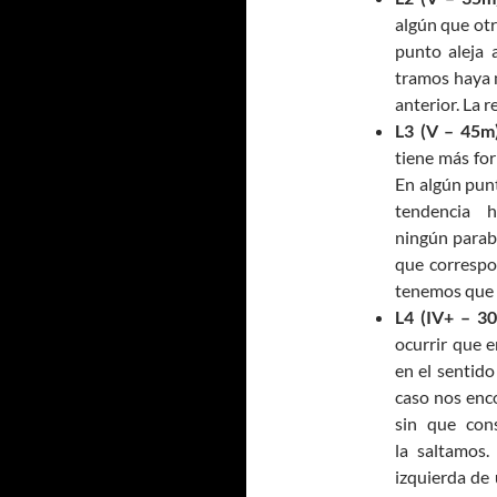
algún que otr
punto aleja 
tramos haya 
anterior. La 
L3 (V – 45m)
tiene más fo
En algún punt
tendencia h
ningún parab
que correspon
tenemos que i
L4 (IV+ – 30
ocurrir que e
en el sentido
caso nos enc
sin que con
la saltamos
izquierda de