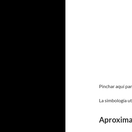
Pinchar aquí pa
La simbología ut
Aproxima