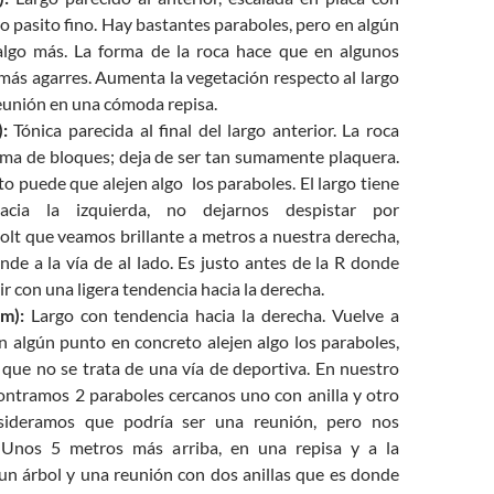
o pasito fino. Hay bastantes paraboles, pero en algún
algo más. La forma de la roca hace que en algunos
más agarres. Aumenta la vegetación respecto al largo
reunión en una cómoda repisa.
:
Tónica parecida al final del largo anterior. La roca
rma de bloques; deja de ser tan sumamente plaquera.
o puede que alejen algo los paraboles. El largo tiene
acia la izquierda, no dejarnos despistar por
olt que veamos brillante a metros a nuestra derecha,
de a la vía de al lado. Es justo antes de la R donde
r con una ligera tendencia hacia la derecha.
m):
Largo con tendencia hacia la derecha. Vuelve a
n algún punto en concreto alejen algo los paraboles,
 que no se trata de una vía de deportiva. En nuestro
ontramos 2 paraboles cercanos uno con anilla y otro
sideramos que podría ser una reunión, pero nos
. Unos 5 metros más arriba, en una repisa y a la
 un árbol y una reunión con dos anillas que es donde