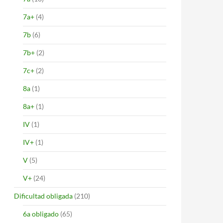
7a+
(4)
7b
(6)
7b+
(2)
7c+
(2)
8a
(1)
8a+
(1)
IV
(1)
IV+
(1)
V
(5)
V+
(24)
Dificultad obligada
(210)
6a obligado
(65)