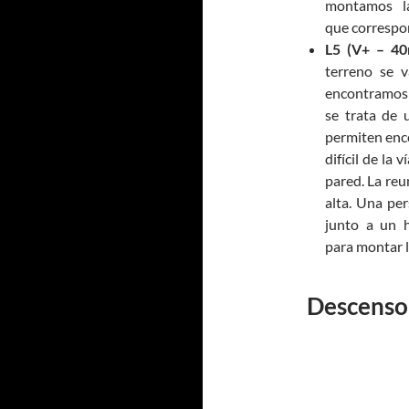
montamos l
que correspon
L5 (V+ – 40
terreno se 
encontramos 
se trata de u
permiten enc
difícil de la
pared. La reu
alta. Una pe
junto a un 
para montar l
Descenso