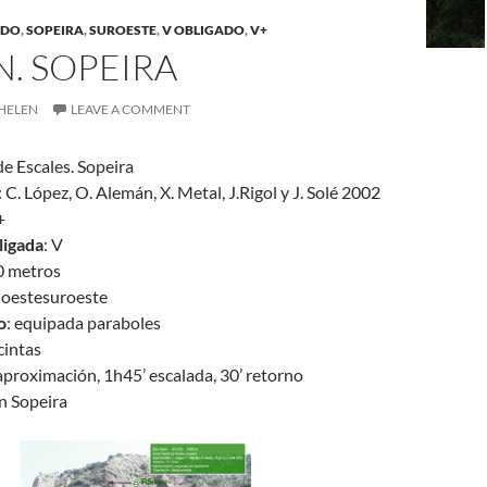
ADO
,
SOPEIRA
,
SUROESTE
,
V OBLIGADO
,
V+
N. SOPEIRA
HELEN
LEAVE A COMMENT
de Escales. Sopeira
: C. López, O. Alemán, X. Metal, J.Rigol y J. Solé 2002
+
ligada
: V
0 metros
: oestesuroeste
o
: equipada paraboles
 cintas
 aproximación, 1h45’ escalada, 30’ retorno
 en Sopeira