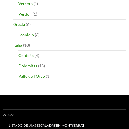
Vercors
(1)
Verdon
(1)
Grecia
(6)
Leonidio
(6)
Italia
(18)
Cerdeña
(4)
Dolomitas
(13)
Valle dell'Orco
(1)
ZONAS
LISTADO DE VÍAS ESCALADAS EN MONTSERRAT