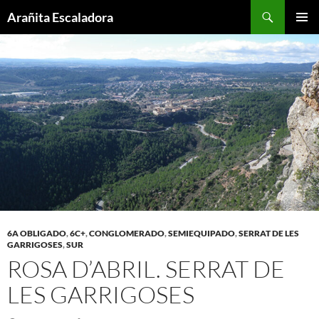
Skip
Search
Arañita Escaladora
to
PRIMAR
content
MENU
6A OBLIGADO
,
6C+
,
CONGLOMERADO
,
SEMIEQUIPADO
,
SERRAT DE LES
GARRIGOSES
,
SUR
ROSA D’ABRIL. SERRAT DE
LES GARRIGOSES