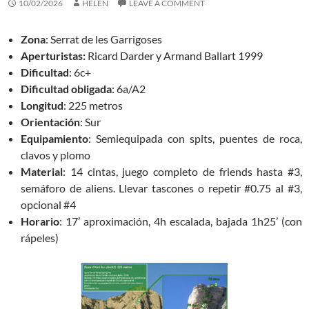
10/02/2026
HELEN
LEAVE A COMMENT
Zona
: Serrat de les Garrigoses
Aperturistas:
Ricard Darder y Armand Ballart 1999
Dificultad
: 6c+
Dificultad obligada
: 6a/A2
Longitud
: 225 metros
Orientación
: Sur
Equipamiento
: Semiequipada con spits, puentes de roca,
clavos y plomo
Material
: 14 cintas, juego completo de friends hasta #3,
semáforo de aliens. Llevar tascones o repetir #0.75 al #3,
opcional #4
Horario
: 17’ aproximación, 4h escalada, bajada 1h25’ (con
rápeles)