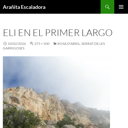
Skip
Search
Arañita Escaladora
to
PRIMAR
content
MENU
ELI EN EL PRIMER LARGO
10/02/2026
375 × 500
ROSA D’ABRIL. SERRAT DE LES
GARRIGOSES