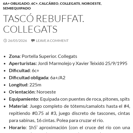
6A+ OBLIGADO
,
6C+
,
CALCÁREO
,
COLLEGATS
,
NOROESTE
,
SEMIEQUIPADO
TASCÓ REBUFFAT.
COLLEGATS
26/05/2026
LEAVE A COMMENT
Zona
: Portella Superior. Collegats
Aperturistas:
Jordi Marmolejo y Xavier Teixidó 25/9/1995
Dificultad
: 6c+
Dificultad obligada
: 6a+/A2
Longitud
: 225m
Orientación
: Noroeste
Equipamiento
: Equipada con puentes de roca, pitones, spits
Material
: Juego completo de tótems/camalots hasta el #4,
repitiendo #0.75 al #3, juego discreto de tascones, cintas
para sabinas, 16 cintas. Polea para cruzar el río.
Horario
: 1h5’ aproximación (con el cruce del río con una