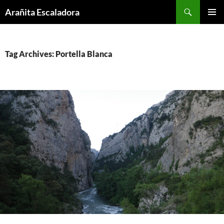
Skip
Search
Arañita Escaladora
to
PRIMAR
content
MENU
Tag Archives: Portella Blanca