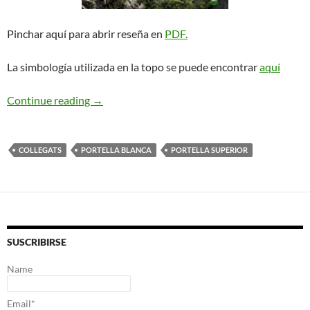
Pinchar aquí para abrir reseña en
PDF.
La simbología utilizada en la topo se puede encontrar
aquí
Tascó Rebuffat. Collegats
Continue reading
→
COLLEGATS
PORTELLA BLANCA
PORTELLA SUPERIOR
SUSCRIBIRSE
Name
Email*