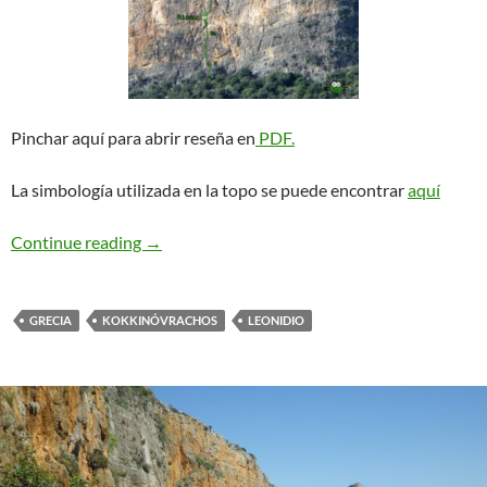
Pinchar aquí para abrir reseña en
PDF.
La simbología utilizada en la topo se puede encontrar
aquí
Ramisi Rock. Leonidio
Continue reading
→
GRECIA
KOKKINÓVRACHOS
LEONIDIO