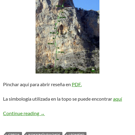
Pinchar aquí para abrir reseña en
PDF.
La simbología utilizada en la topo se puede encontrar
aquí
Mira + salida vairante Mira Middle. Leonidio
Continue reading
→
GRECIA
KOKKINÓVRACHOS
LEONIDIO