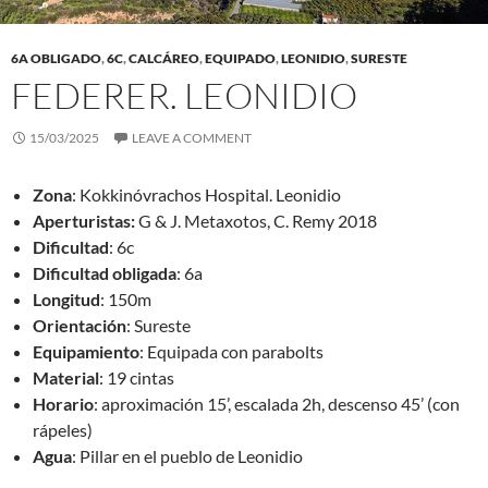
6A OBLIGADO
,
6C
,
CALCÁREO
,
EQUIPADO
,
LEONIDIO
,
SURESTE
FEDERER. LEONIDIO
15/03/2025
LEAVE A COMMENT
Zona
: Kokkinóvrachos Hospital. Leonidio
Aperturistas:
G & J. Metaxotos, C. Remy 2018
Dificultad
: 6c
Dificultad obligada
: 6a
Longitud
: 150m
Orientación
: Sureste
Equipamiento
: Equipada con parabolts
Material
: 19 cintas
Horario
: aproximación 15’, escalada 2h, descenso 45’ (con
rápeles)
Agua
: Pillar en el pueblo de Leonidio