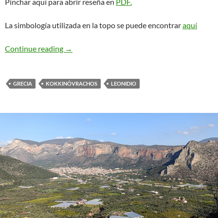
Pinchar aquí para abrir reseña en
PDF.
La simbología utilizada en la topo se puede encontrar
aquí
We Salute You. Leonidio
Continue reading
→
GRECIA
KOKKINÓVRACHOS
LEONIDIO