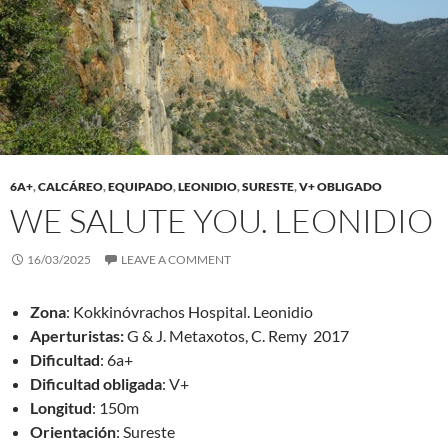
6A+
,
CALCÁREO
,
EQUIPADO
,
LEONIDIO
,
SURESTE
,
V+ OBLIGADO
WE SALUTE YOU. LEONIDIO
16/03/2025
LEAVE A COMMENT
Zona
: Kokkinóvrachos Hospital. Leonidio
Aperturistas:
G & J. Metaxotos, C. Remy 2017
Dificultad
: 6a+
Dificultad obligada
: V+
Longitud
: 150m
Orientación
: Sureste