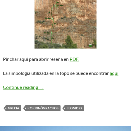
Pinchar aquí para abrir reseña en
PDF.
La simbología utilizada en la topo se puede encontrar
aquí
Mazi. Leonidio
Continue reading
→
GRECIA
KOKKINÓVRACHOS
LEONIDIO