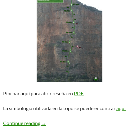
Pinchar aquí para abrir reseña en
PDF.
La simbología utilizada en la topo se puede encontrar
aquí
Aghios Lemmy. Leonidio
Continue reading
→