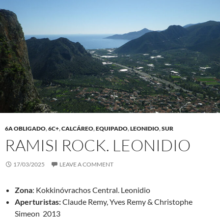
6A OBLIGADO
,
6C+
,
CALCÁREO
,
EQUIPADO
,
LEONIDIO
,
SUR
RAMISI ROCK. LEONIDIO
17/03/2025
LEAVE A COMMENT
Zona
: Kokkinóvrachos Central. Leonidio
Aperturistas:
Claude Remy, Yves Remy & Christophe
Simeon 2013