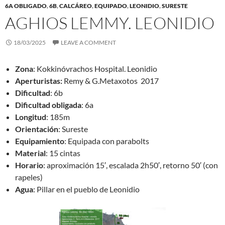
6A OBLIGADO
,
6B
,
CALCÁREO
,
EQUIPADO
,
LEONIDIO
,
SURESTE
AGHIOS LEMMY. LEONIDIO
18/03/2025
LEAVE A COMMENT
Zona
: Kokkinóvrachos Hospital. Leonidio
Aperturistas:
Remy & G.Metaxotos 2017
Dificultad
: 6b
Dificultad obligada
: 6a
Longitud
: 185m
Orientación
: Sureste
Equipamiento
: Equipada con parabolts
Material
: 15 cintas
Horario
: aproximación 15′, escalada 2h50′, retorno 50′ (con
rapeles)
Agua
: Pillar en el pueblo de Leonidio