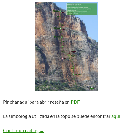
Pinchar aquí para abrir reseña en
PDF.
La simbología utilizada en la topo se puede encontrar
aquí
Federer. Leonidio
Continue reading
→