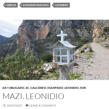
GRECIA
KOKKINÓVRACHOS
LEONIDIO
6A+ OBLIGADO
,
6C
,
CALCÁREO
,
EQUIPADO
,
LEONIDIO
,
SUR
MAZI. LEONIDIO
18/03/2025
LEAVE A COMMENT