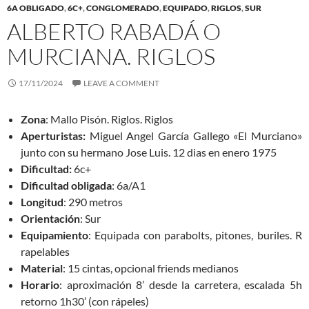
6A OBLIGADO
,
6C+
,
CONGLOMERADO
,
EQUIPADO
,
RIGLOS
,
SUR
ALBERTO RABADÁ O
MURCIANA. RIGLOS
17/11/2024
LEAVE A COMMENT
Zona
: Mallo Pisón. Riglos. Riglos
Aperturistas:
Miguel Angel García Gallego «El Murciano»
junto con su hermano Jose Luis. 12 dias en enero 1975
Dificultad:
6c+
Dificultad obligada
: 6a/A1
Longitud
: 290 metros
Orientación
: Sur
Equipamiento
: Equipada con parabolts, pitones, buriles. R
rapelables
Material
: 15 cintas, opcional friends medianos
Horario
: aproximación 8’ desde la carretera, escalada 5h
retorno 1h30’ (con rápeles)