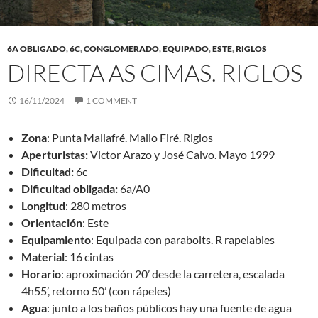
6A OBLIGADO
,
6C
,
CONGLOMERADO
,
EQUIPADO
,
ESTE
,
RIGLOS
DIRECTA AS CIMAS. RIGLOS
16/11/2024
1 COMMENT
Zona
: Punta Mallafré. Mallo Firé. Riglos
Aperturistas:
Victor Arazo y José Calvo. Mayo 1999
Dificultad:
6c
Dificultad obligada:
6a/A0
Longitud
: 280 metros
Orientación
: Este
Equipamiento
: Equipada con parabolts. R rapelables
Material
: 16 cintas
Horario
: aproximación 20’ desde la carretera, escalada
4h55’, retorno 50’ (con rápeles)
Agua
: junto a los baños públicos hay una fuente de agua