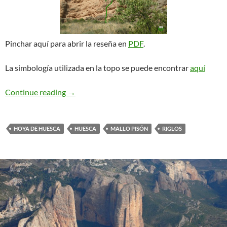
Pinchar aquí para abrir la reseña en
PDF
.
La simbología utilizada en la topo se puede encontrar
aquí
Vía Chopper. Mallo Pisón
Continue reading
→
HOYA DE HUESCA
HUESCA
MALLO PISÓN
RIGLOS