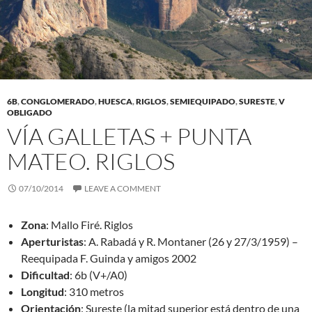
6B
,
CONGLOMERADO
,
HUESCA
,
RIGLOS
,
SEMIEQUIPADO
,
SURESTE
,
V
OBLIGADO
VÍA GALLETAS + PUNTA
MATEO. RIGLOS
07/10/2014
LEAVE A COMMENT
Zona
: Mallo Firé. Riglos
Aperturistas
: A. Rabadá y R. Montaner (26 y 27/3/1959) –
Reequipada F. Guinda y amigos 2002
Dificultad
: 6b (V+/A0)
Longitud
: 310 metros
Orientación
: Sureste (la mitad superior está dentro de una