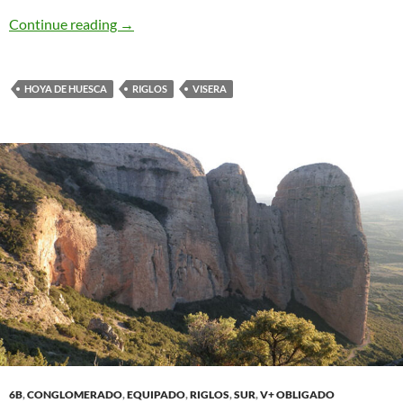
Mosquitos. Riglos
Continue reading
→
HOYA DE HUESCA
RIGLOS
VISERA
6B
,
CONGLOMERADO
,
EQUIPADO
,
RIGLOS
,
SUR
,
V+ OBLIGADO