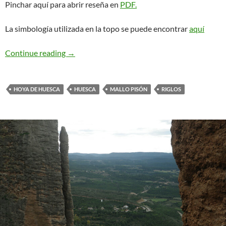
Pinchar aquí para abrir reseña en
PDF.
La simbología utilizada en la topo se puede encontrar
aquí
Alberto Rabadá o Murciana. Riglos
Continue reading
→
HOYA DE HUESCA
HUESCA
MALLO PISÓN
RIGLOS