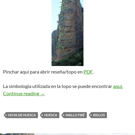
Pinchar aquí para abrir reseña/topo en
PDF
.
La simbología utilizada en la topo se puede encontrar
aquí.
Rabadá – Navarro. Riglos
Continue reading
→
HOYA DE HUESCA
HUESCA
MALLO FIRÉ
RIGLOS