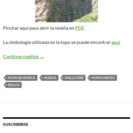
Pinchar aquí para abrir la reseña en
PDF
.
La simbología utilizada en la topo se puede encontrar
aquí
Vía Galletas + Punta Mateo. Riglos
Continue reading
→
HOYA DE HUESCA
HUESCA
MALLO FIRÉ
PUNTA MATEO
RIGLOS
SUSCRIBIRSE