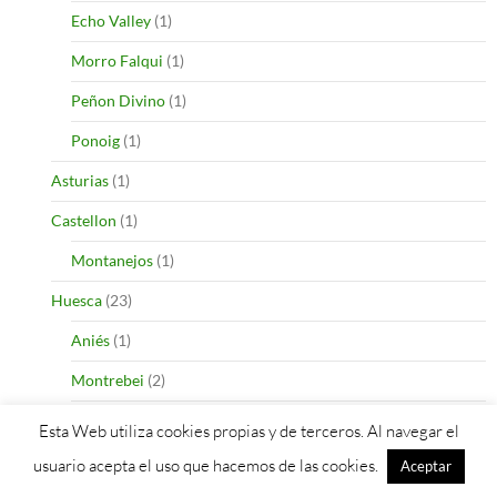
Echo Valley
(1)
Morro Falqui
(1)
Peñon Divino
(1)
Ponoig
(1)
Asturias
(1)
Castellon
(1)
Montanejos
(1)
Huesca
(23)
Aniés
(1)
Montrebei
(2)
Peña Montañesa
(1)
Esta Web utiliza cookies propias y de terceros. Al navegar el
Riglos
(7)
usuario acepta el uso que hacemos de las cookies.
Aceptar