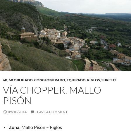
6B
,
6B OBLIGADO
,
CONGLOMERADO
,
EQUIPADO
,
RIGLOS
,
SURESTE
VÍA CHOPPER. MALLO
PISÓN
09/10/2014
LEAVE A COMMENT
Zona
: Mallo Pisón – Riglos