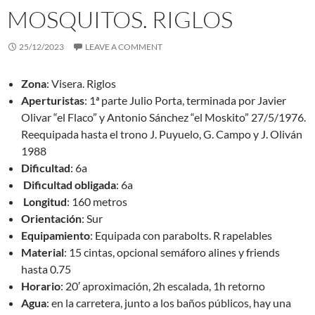
MOSQUITOS. RIGLOS
25/12/2023
LEAVE A COMMENT
Zona
: Visera. Riglos
Aperturistas
: 1ª parte Julio Porta, terminada por Javier
Olivar “el Flaco” y Antonio Sánchez “el Moskito” 27/5/1976.
Reequipada hasta el trono J. Puyuelo, G. Campo y J. Oliván
1988
Dificultad
: 6a
Dificultad obligada
: 6a
Longitud
: 160 metros
Orientación
: Sur
Equipamiento
: Equipada con parabolts. R rapelables
Material
: 15 cintas, opcional semáforo alines y friends
hasta 0.75
Horario
: 20′ aproximación, 2h escalada, 1h retorno
Agua
: en la carretera, junto a los baños públicos, hay una