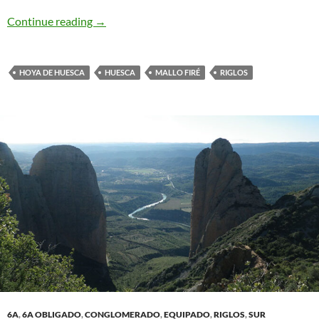
Directa As Cimas. Riglos
Continue reading
→
HOYA DE HUESCA
HUESCA
MALLO FIRÉ
RIGLOS
6A
,
6A OBLIGADO
,
CONGLOMERADO
,
EQUIPADO
,
RIGLOS
,
SUR