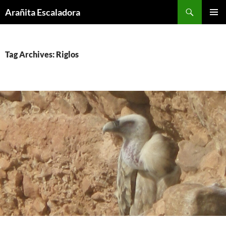
Skip
Search
Arañita Escaladora
to
PRIMAR
content
MENU
Tag Archives: Riglos