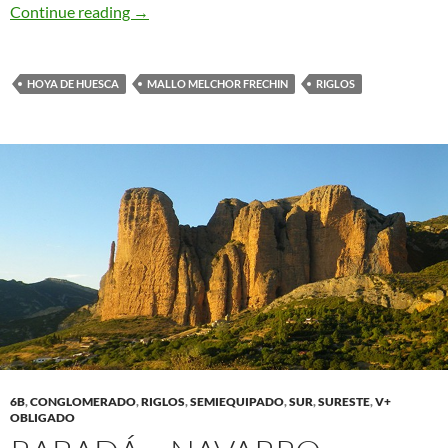
José Antonio Sanz. Riglos
Continue reading
→
HOYA DE HUESCA
MALLO MELCHOR FRECHIN
RIGLOS
6B
,
CONGLOMERADO
,
RIGLOS
,
SEMIEQUIPADO
,
SUR
,
SURESTE
,
V+
OBLIGADO