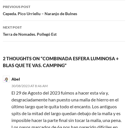
Post
PREVIOUS POST
navigation
Cepeda. Pico Urriellu – Naranjo de Bulnes
NEXT POST
Terra de Nomades. Pollegó Est
2 THOUGHTS ON “COMBINADA ESFERA LUMINOSA +
BLAS QUE TE VAS. CAMPING”
Abel
30/08/2023 AT 8:46 AM
El 29 de Agosto del 2023 fuimos a hacer esta vía y,
desgraciadamente han puesto una malla de hierro en el
último largo que le quita todo el encanto. Los antiguos
spits de la mitad del largo quedan debajo de la malla y es
imposible hacer la parte final sin tocar la malla, una pena.
Los pasos marcados de 6a nos han parecido difíciles en