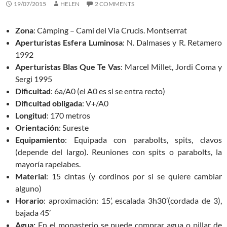
19/07/2015
HELEN
2 COMMENTS
Zona
: Càmping – Camí del Via Crucis. Montserrat
Aperturistas Esfera Luminosa
: N. Dalmases y R. Retamero
1992
Aperturistas Blas Que Te Vas
: Marcel Millet, Jordi Coma y
Sergi 1995
Dificultad
: 6a/A0 (el A0 es si se entra recto)
Dificultad obligada
: V+/A0
Longitud
: 170 metros
Orientación
: Sureste
Equipamiento
: Equipada con parabolts, spits, clavos
(depende del largo). Reuniones con spits o parabolts, la
mayoría rapelabes.
Material
: 15 cintas (y cordinos por si se quiere cambiar
alguno)
Horario
: aproximación: 15’, escalada 3h30’(cordada de 3),
bajada 45’
Agua:
En el monasterio se puede comprar agua o pillar de