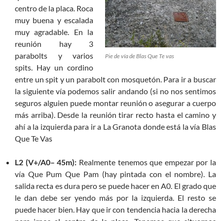
centro de la placa. Roca
muy buena y escalada
muy agradable. En la
reunión hay 3
parabolts y varios
Pie de vía de Blas Que Te vas
spits. Hay un cordino
entre un spit y un parabolt con mosquetón. Para ir a buscar
la siguiente vía podemos salir andando (si no nos sentimos
seguros alguien puede montar reunión o asegurar a cuerpo
más arriba). Desde la reunión tirar recto hasta el camino y
ahí a la izquierda para ir a La Granota donde está la vía Blas
Que Te Vas
L2 (V+/A0– 45m):
Realmente tenemos que empezar por la
vía Que Pum Que Pam (hay pintada con el nombre). La
salida recta es dura pero se puede hacer en A0. El grado que
le dan debe ser yendo más por la izquierda. El resto se
puede hacer bien. Hay que ir con tendencia hacia la derecha