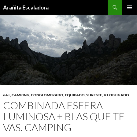
Skip
Search
Arañita Escaladora
to
PRIMAR
content
MENU
6A+
,
CAMPING
,
CONGLOMERADO
,
EQUIPADO
,
SURESTE
,
V+ OBLIGADO
COMBINADA ESFERA
LUMINOSA + BLAS QUE TE
VAS. CAMPING