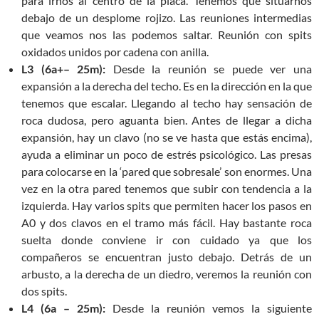
para irnos al centro de la placa. Tenemos que situarnos
debajo de un desplome rojizo. Las reuniones intermedias
que veamos nos las podemos saltar. Reunión con spits
oxidados unidos por cadena con anilla.
L3 (6a+– 25m):
Desde la reunión se puede ver una
expansión a la derecha del techo. Es en la dirección en la que
tenemos que escalar. Llegando al techo hay sensación de
roca dudosa, pero aguanta bien. Antes de llegar a dicha
expansión, hay un clavo (no se ve hasta que estás encima),
ayuda a eliminar un poco de estrés psicológico. Las presas
para colocarse en la ‘pared que sobresale’ son enormes. Una
vez en la otra pared tenemos que subir con tendencia a la
izquierda. Hay varios spits que permiten hacer los pasos en
A0 y dos clavos en el tramo más fácil. Hay bastante roca
suelta donde conviene ir con cuidado ya que los
compañeros se encuentran justo debajo. Detrás de un
arbusto, a la derecha de un diedro, veremos la reunión con
dos spits.
L4 (6a – 25m):
Desde la reunión vemos la siguiente