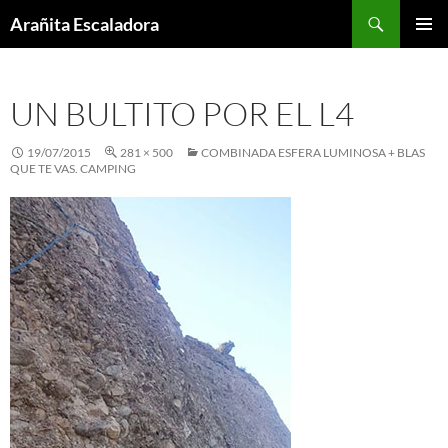
Skip
Search
Arañita Escaladora
to
PRIMAR
content
MENU
UN BULTITO POR EL L4
19/07/2015
281 × 500
COMBINADA ESFERA LUMINOSA + BLAS
QUE TE VAS. CAMPING