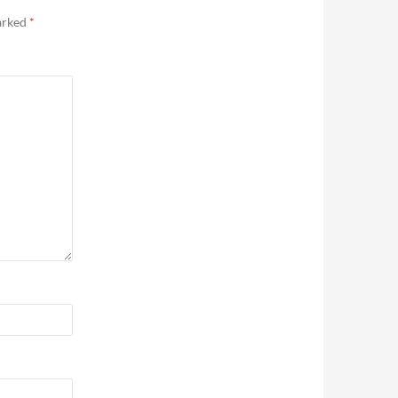
marked
*