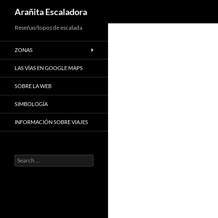
Search
Arañita Escaladora
Skip
Reseñas/topos de escalada
to
ZONAS
content
LAS VÍAS EN GOOGLE MAPS
SOBRE LA WEB
SIMBOLOGÍA
INFORMACIÓN SOBRE VIAJES
Search
for: