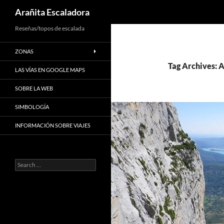
Search
Arañita Escaladora
Skip
Reseñas/topos de escalada
to
ZONAS
content
Tag Archives: 
LAS VÍAS EN GOOGLE MAPS
SOBRE LA WEB
SIMBOLOGÍA
INFORMACIÓN SOBRE VIAJES
Search
for: