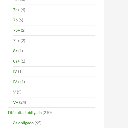
7a+
(4)
7b
(6)
7b+
(2)
7c+
(2)
8a
(1)
8a+
(1)
IV
(1)
IV+
(1)
V
(5)
V+
(24)
Dificultad obligada
(210)
6a obligado
(65)