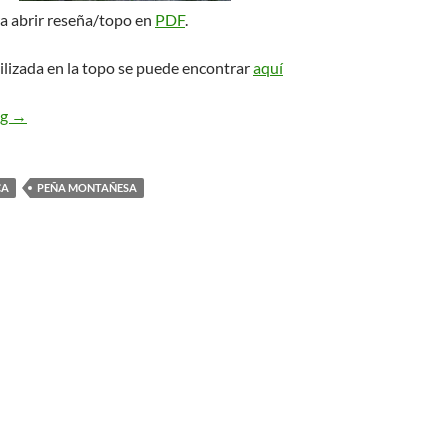
ra abrir reseña/topo en
PDF
.
ilizada en la topo se puede encontrar
aquí
Clásica de Verano. Peña Montañesa
ng
→
CA
PEÑA MONTAÑESA