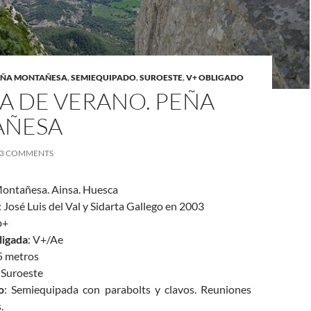
EÑA MONTAÑESA
,
SEMIEQUIPADO
,
SUROESTE
,
V+ OBLIGADO
A DE VERANO. PEÑA
AÑESA
3 COMMENTS
Montañesa. Ainsa. Huesca
: José Luis del Val y Sidarta Gallego en 2003
b+
ligada
: V+/Ae
5 metros
: Suroeste
o
: Semiequipada con parabolts y clavos. Reuniones
.