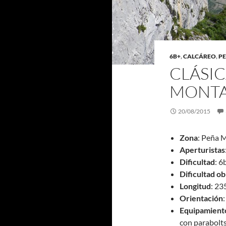
6B+
,
CALCÁREO
,
P
CLÁSIC
MONT
20/08/2015
Zona
: Peña 
Aperturistas
Dificultad
: 6
Dificultad ob
Longitud
: 23
Orientación
Equipamient
con parabolts