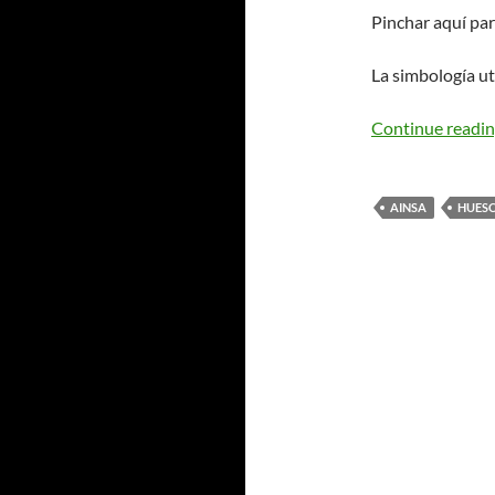
Pinchar aquí pa
La simbología ut
Continue readi
AINSA
HUES