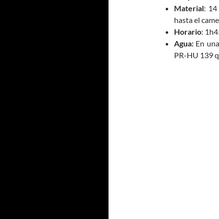
Material
: 14
hasta el came
Horario
: 1h4
Agua:
En una 
PR-HU 139 qu