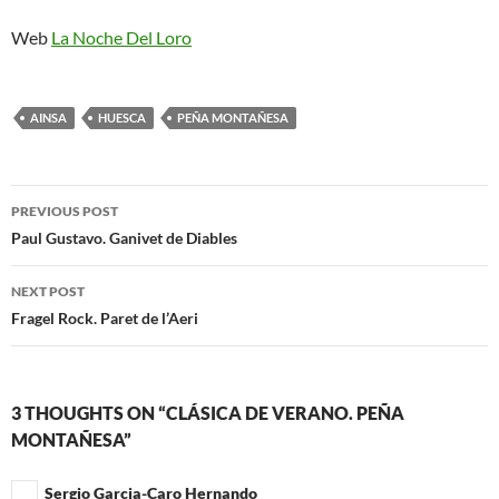
Web
La Noche Del Loro
AINSA
HUESCA
PEÑA MONTAÑESA
Post
PREVIOUS POST
navigation
Paul Gustavo. Ganivet de Diables
NEXT POST
Fragel Rock. Paret de l’Aeri
3 THOUGHTS ON “CLÁSICA DE VERANO. PEÑA
MONTAÑESA”
Sergio Garcia-Caro Hernando