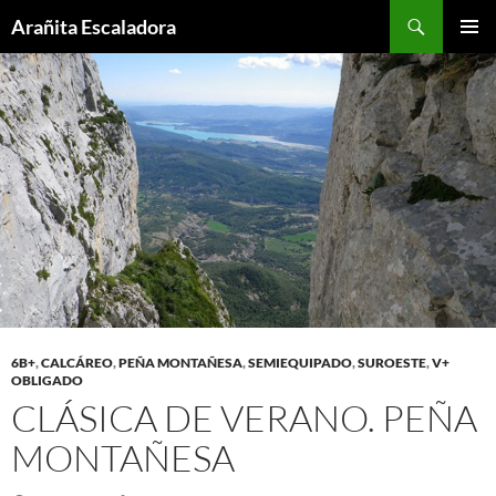
Skip
Search
Arañita Escaladora
to
PRIMAR
content
MENU
6B+
,
CALCÁREO
,
PEÑA MONTAÑESA
,
SEMIEQUIPADO
,
SUROESTE
,
V+
OBLIGADO
CLÁSICA DE VERANO. PEÑA
MONTAÑESA