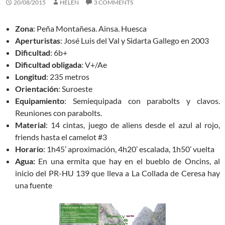
20/08/2015
HELEN
3 COMMENTS
Zona
: Peña Montañesa. Ainsa. Huesca
Aperturistas
: José Luis del Val y Sidarta Gallego en 2003
Dificultad
: 6b+
Dificultad obligada
: V+/Ae
Longitud
: 235 metros
Orientación
: Suroeste
Equipamiento
: Semiequipada con parabolts y clavos.
Reuniones con parabolts.
Material
: 14 cintas, juego de aliens desde el azul al rojo,
friends hasta el camelot #3
Horario
: 1h45’ aproximación, 4h20’ escalada, 1h50’ vuelta
Agua:
En una ermita que hay en el bueblo de Oncins, al
inicio del PR-HU 139 que lleva a La Collada de Ceresa hay
una fuente