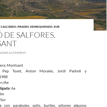
,
CALCÁREO
,
PRADES
,
SEMIEQUIPADO
,
SUR
 DE SALFORES.
SANT
LEAVE A COMMENT
rera. Montsant
 Pep Toset, Anton Morales, Jordi Padrell y
1988
b+/Ae
ligada
: 6a
00m
 Sur
o
con paraboles, spits, buriles, pitones algunos