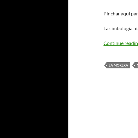
Pinchar aquí pa
La simbología ut
Continue readi
LA MORERA