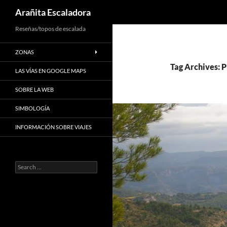
Search
Arañita Escaladora
Skip
Reseñas/topos de escalada
to
ZONAS
content
Tag Archives: P
LAS VÍAS EN GOOGLE MAPS
SOBRE LA WEB
SIMBOLOGÍA
INFORMACIÓN SOBRE VIAJES
Search
for: