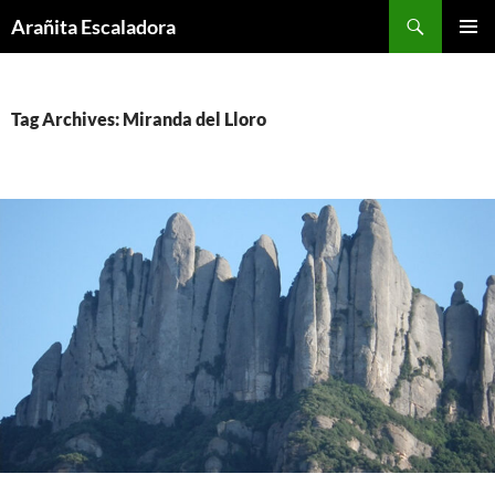
Skip
Search
Arañita Escaladora
to
PRIMAR
content
MENU
Tag Archives: Miranda del Lloro