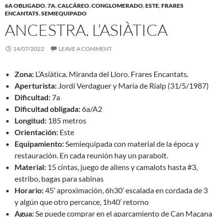
6A OBLIGADO
,
7A
,
CALCÁREO
,
CONGLOMERADO
,
ESTE
,
FRARES
ENCANTATS
,
SEMIEQUIPADO
ANCESTRA. L’ASIÀTICA
14/07/2022
LEAVE A COMMENT
Zona:
L’Asiàtica. Miranda del Lloro. Frares Encantats.
Aperturista:
Jordi Verdaguer y Maria de Rialp (31/5/1987)
Dificultad:
7a
Dificultad obligada:
6a/A2
Longitud:
185 metros
Orientación:
Este
Equipamiento:
Semiequipada con material de la época y
restauración. En cada reunión hay un parabolt.
Material:
15 cintas, juego de aliens y camalots hasta #3,
estribo, bagas para sabinas
Horario:
45′ aproximación, 6h30’ escalada en cordada de 3
y algún que otro percance, 1h40′ retorno
Agua:
Se puede comprar en el aparcamiento de Can Maçana