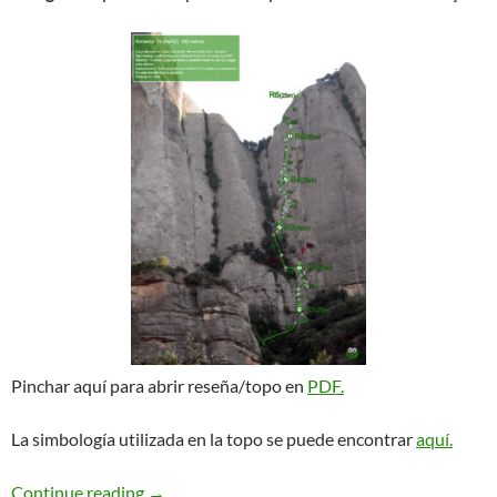
Pinchar aquí para abrir reseña/topo en
PDF.
La simbología utilizada en la topo se puede encontrar
aquí.
Ancestra. L’Asiàtica
Continue reading
→